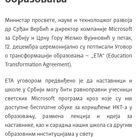
Министар просвете, науке и технолошког развоја
др Срђан Вербић и директор компаније Microsoft
за Србију и Црну Гору Жељко Вујиновић у петак,
12. децембра церемонијално су потписали Уговор
о трансформацији образовања – „ЕТА“ (Education
Transformation Agreement).
ЕТА уговором предвиђено је да наставници и
школе у Србији могу бити равноправни учесници
светских Microsoft програма кроз које су им
доступне бесплатне обуке за коришћење ИКТ-а у
образовању, размена лекција и идеја за
наставнике, као и сарадња наших школа са другим
образовним институцијама у свету