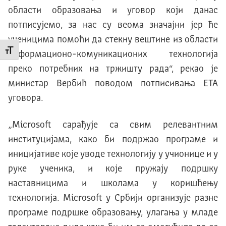
области образовања и уговор који данас
потписујемо, за нас су веома значајни јер ће
ученицима помоћи да стекну вештине из области
Промени величину слова
информационо-комуникационих технологија
преко потребних на тржишту рада“, рекао је
министар Вербић поводом потписивања ЕТА
уговора.
„Microsoft сарађује са свим релевантним
институцијама, како би подржао програме и
иницијативе које уводе технологију у учионице и у
руке ученика, и које пружају подршку
наставницима и школама у коришћењу
технологија. Microsoft у Србији организује разне
програме подршке образовању, улагања у младе