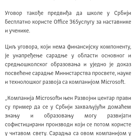
Уговор такође предвиђа да школе у Србији
бесплатно користе Office 365услугу за наставнике
и ученике.
Циљ уговора, који нема финансијску компоненту,
је унапређење сарадње у области основног и
средњошколског образовања и уједно је доказ
посвећене сарадње Министарства просвете, науке
и технолошког развоја са компанијом Microsoft.
„Компанија Microsoftи њен Развојни центар прави
су пример да се у Србији захваљујући домаћем
знању и образовању могу развијати
софистицирани производи који се потом користе
у читавом свету. Сарадња са овом компанијом у