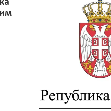
ка
ким