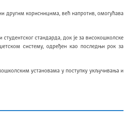
 ни другим корисницима, већ напротив, омогућава
и студентског стандарда, док је за високошколске
буџетском систему, одређен као последњи рок за
окошколским установама у поступку укључивања и