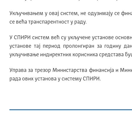
Укључивањем у овај систем, не одузимају се фин
се већа транспарентност у раду.
У СПИРИ систем већ су укључене установе основно
установе тај период пролонгиран за годину дан
укључивање индиректних корисника средстава буџ
Управа за трезор Министарства финансија и Мин
рада ових установа у систему СПИРИ.