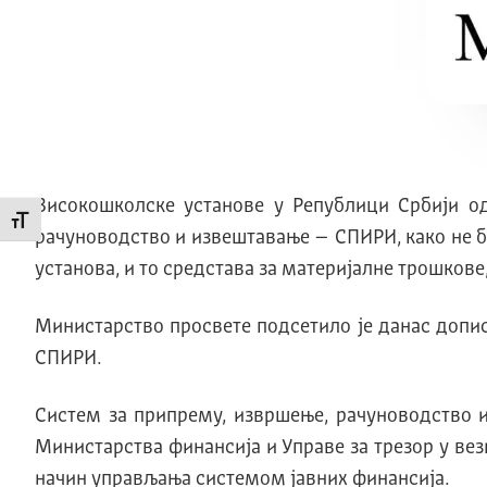
Високошколске установе у Републици Србији од
Промени величину слова
рачуноводство и извештавање – СПИРИ, како не б
установа, и то средстава за материјалне трошкове,
Министарство просвете подсетило је данас допис
СПИРИ.
Систем за припрему, извршење, рачуноводство 
Министарства финансија и Управе за трезор у вез
начин управљања системом јавних финансија.