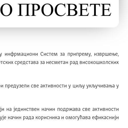
е у инфрмациони Систем за припрему, извршење,
етских средстава за несметан рад високошколских
би предузели све активности у циљу укључивања у
и на јединствен начин подржава све активности
љује начин рада корисника и омогућава ефикаснији