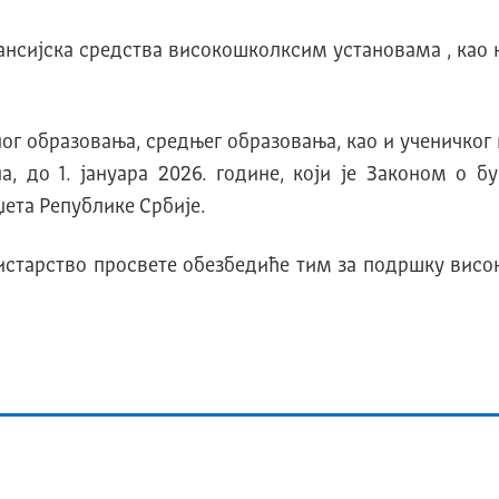
ансијска средства високошколксим установама , као
г образовања, средњег образовања, као и ученичког 
а, до 1. јануара 2026. године, који је Законом о 
ета Републике Србије.
истарство просвете обезбедиће тим за подршку вис