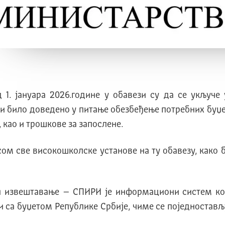
 1. јануара 2026.године у обавези су да се укључ
и било доведено у питање обезбеђење потребних буџ
 као и трошкове за запослене.
ом све високошколске установе на ту обавезу, како 
и извештавање – СПИРИ је информациони систем кој
и са буџетом Републике Србије, чиме се поједностав