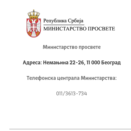
Министарство просвете
Адреса: Немањина 22-26, 11 000 Београд
Телeфонска централа Mинистарства:
011/3613-734