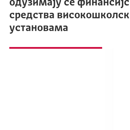
одузимају се финансијс
средства високошколс
установама