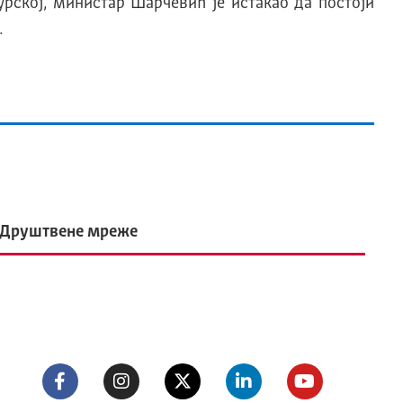
рској, министар Шарчевић је истакао да постоји
.
Друштвене мреже