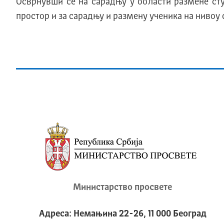
Осврнувши се на сарадњу у области размене сту
простор и за сарадњу и размену ученика на нивоу 
Министарство просвете
Адреса: Немањина 22-26, 11 000 Београд