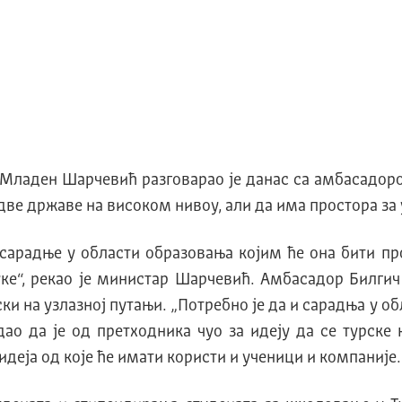
а Младен Шарчевић разговарао је данас са амбасадор
две државе на високом нивоу, али да има простора за
 сарадње у области образовања којим ће она бити пр
ке“, рекао је министар Шарчевић. Амбасадор Билгич 
ки на узлазној путањи. „Потребно је да и сарадња у об
дао да је од претходника чуо за идеју да се турске
 идеја од које ће имати користи и ученици и компаније.