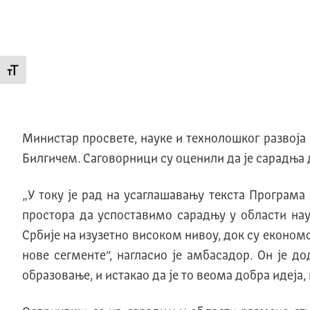
Промени величину слова
Министар просвете, науке и технолошког развој
Билгичем. Саговорници су оценили да је сарадња 
„У току је рад на усаглашавању текста Програма
простора да успоставимо сарадњу у области нау
Србије на изузетно високом нивоу, док су економс
нове сегменте“, нагласио је амбасадор. Он је до
образовање, и истакао да је то веома добра идеја,