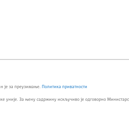
ан је за преузимање.
Политика приватности
ке уније. За њену садржину искључиво је одговорно
Министарс