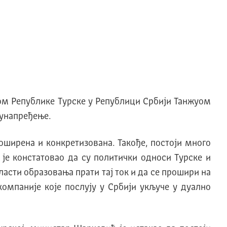
ом Републике Турске у Републици Србији Танжуом
 унапређење.
оширена и конкретизована. Такође, постоји много
је констатовао да су политички односи Турске и
ласти образовања прати тај ток и да се прошири на
 компаније које послују у Србији укључе у дуално