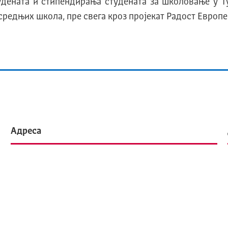
дената и стипендирања студената за школовање у Ту
средњих школа, пре свега кроз пројекат Радост Европе
Адреса