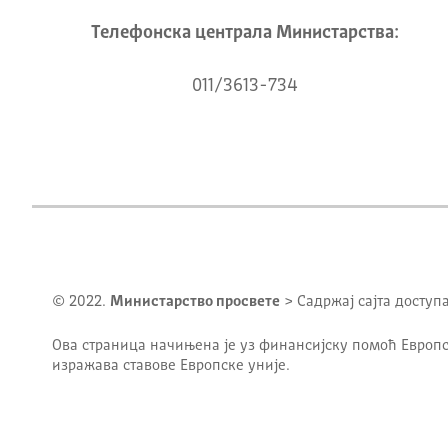
Телeфонска централа Mинистарства:
011/3613-734
© 2022.
Министарство просвете
> Садржај сајта доступ
Ова страница начињена је уз финансијску помоћ Европс
изражава ставове Европске уније.