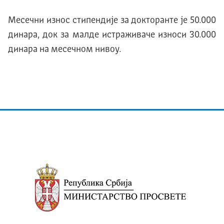
Месечни износ стипендије за докторанте је 50.000
динара, док за малде истраживаче износи 30.000
динара на месечном нивоу.