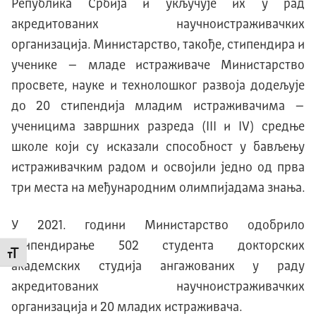
Република Србија и укључује их у рад
акредитованих научноистраживачких
организација. Министарство, такође, стипендира и
ученике – младе истраживаче Министарство
просвете, науке и технолошког развоја додељује
до 20 стипендија младим истраживачима –
ученицима завршних разреда (III и IV) средње
школе који су исказали способност у бављењу
истраживачким радом и освојили једно од прва
три места на међународним олимпијадама знања.
У 2021. години Министарство одобрило
стипендирање 502 студента докторских
Промени величину слова
академских студија ангажованих у раду
акредитованих научноистраживачких
организација и 20 младих истраживача.