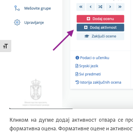
Промени величину слова
Кликом на дугме додај активност отвара се проз
формативна оцена. Формативне оцене и активности