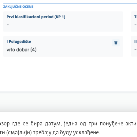
ор где се бира датум, једна од три понуђене актив
 (смајлији) требају да буду усклађене.