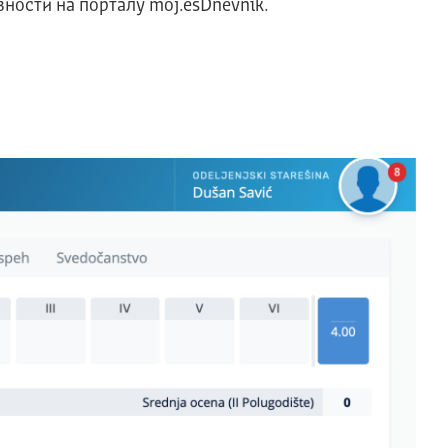
вности на порталу moj.esDnevnik.