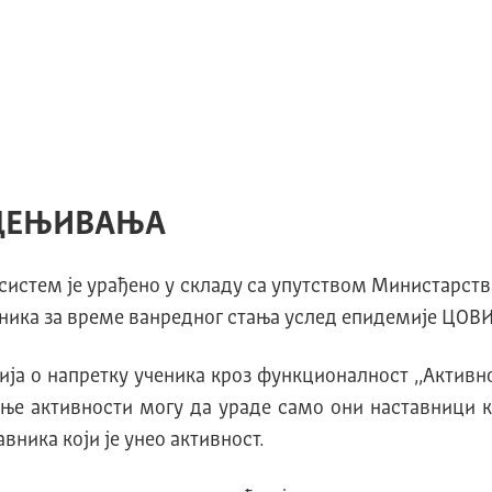
ОЦЕЊИВАЊА
систем је урађено у складу са упутством Министарств
ика за време ванредног стања услед епидемије ЦОВИ
ја о напретку ученика кроз функционалност ,,Активн
сање активности могу да ураде само они наставници к
вника који је унео активност.