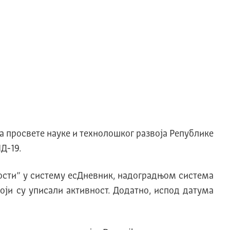
а просвете науке и технолошког развоја Републике
Д-19.
ости” у систему есДневник, надоградњом система
оји су уписали активност. Додатно, испод датума