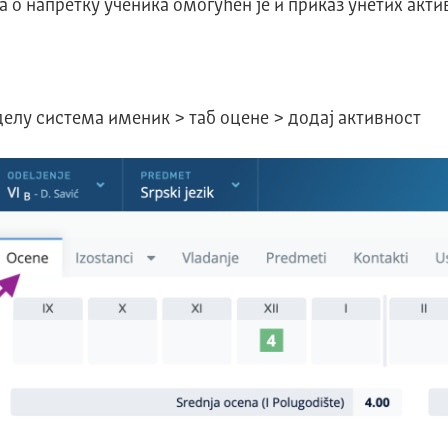
 о напретку ученика омогућен је и приказ унетих акти
елу система именик > таб оцене > додај активност