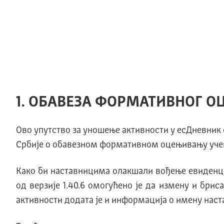
1. ОБАВЕЗА ФОРМАТИВНОГ 
Ово упутство за уношење активности у есДневник 
Србије о обавезном формативном оцењивању учен
Како би наставницима олакшали вођење евиденци
од верзије 1.40.6 омогућено је да измену и бри
активности додата је и информација о имену наста