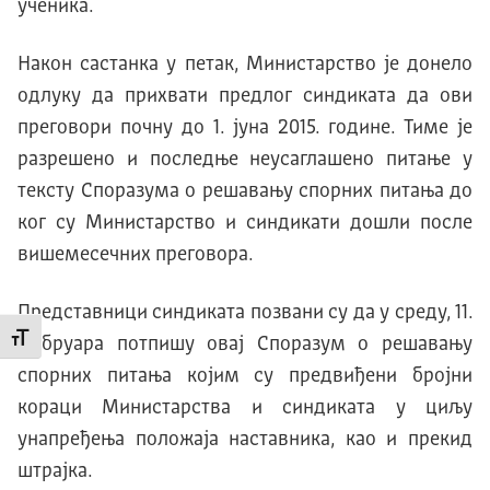
ученика.
Након састанка у петак, Министарство је донело
одлуку да прихвати предлог синдиката да ови
преговори почну до 1. јуна 2015. године. Тиме је
разрешено и последње неусаглашено питање у
тексту Споразума о решавању спорних питања до
ког су Министарство и синдикати дошли после
вишемесечних преговора.
Представници синдиката позвани су да у среду, 11.
Промени величину слова
фебруара потпишу овај Споразум о решавању
спорних питања којим су предвиђени бројни
кораци Министарства и синдиката у циљу
унапређења положаја наставника, као и прекид
штрајка.