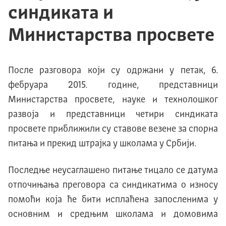
синдиката и
Министарства просвете
После разговора који су одржани у петак, 6.
фебруара 2015. године, представници
Министарства просвете, науке и технолошког
развоја и представници четири синдиката
просвете приближили су ставове везене за спорна
питања и прекид штрајка у школама у Србији.
Последње неусаглашено питање тицало се датума
отпочињања преговора са синдикатима о износу
помоћи која ће бити исплаћена запосленима у
основним и средњим школама и домовима