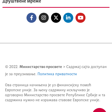
Друштвене мреже
© 2022.
Министарство просвете
> Садржај сајта доступан
је за преузимање.
Политика приватности
Ова страница начињена је уз финансијску помоћ
Европске уније. За њену садржину искључиво је
одговорно
Министарство просвете Републике Србије
и та
садржина нужно не изражава ставове Европске уније.