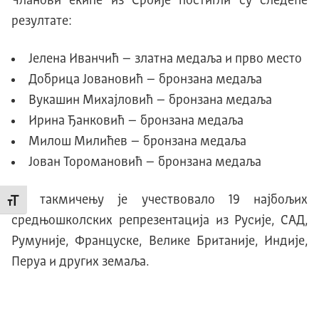
Чланови екипе из Србије постигли су следеће
резултате:
Јелена Иванчић – златна медаља и прво место
Добрица Јовановић – бронзана медаља
Вукашин Михајловић – бронзана медаља
Ирина Ђанковић – бронзана медаља
Милош Милићев – бронзана медаља
Јован Торомановић – бронзана медаља
На такмичењу је учествовало 19 најбољих
Промени величину слова
средњошколских репрезентација из Русије, САД,
Румуније, Француске, Велике Британије, Индије,
Перуа и других земаља.