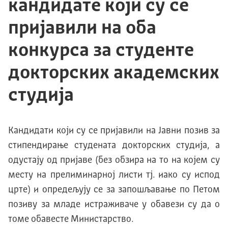
кандидате који су се
пријавили на оба
конкурса за студенте
докторских академских
студија
Кандидати који су се пријавили на Јавни позив за
стипендирање студената докторских студија, а
одустају од пријаве (без обзира на то на којем су
месту на прелиминарној листи тј. иако су испод
црте) и опредељују се за запошљавање по Петом
позиву за младе истраживаче у обавези су да о
томе обавесте Министарство.