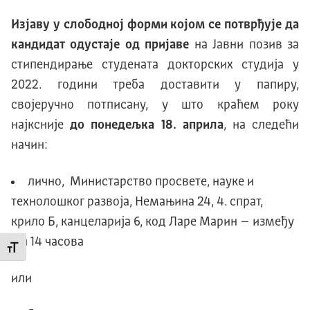
Изјаву у слободној форми којом се потврђује да
кандидат одустаје од пријаве
на Јавни позив за
стипендирање студената докторских студија у
2022. години треба доставити у папиру,
својеручно потписану, у што краћем року
најксније
до понедељка 18. априла
, на слeдећи
начин:
лично, Министарство просвете, науке и
технолошког развоја, Немањина 24, 4. спрат,
крило Б, канцеларија 6, код Ларе Марин – између
9 и 14 часова
Промени величину слова
или