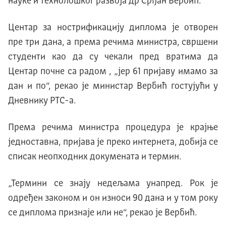
науке и технолошког развоја др Срђан Вербић.
Центар за нострификацију диплома је отворен
пре три дана, а према речима министра, свршени
студенти као да су чекали пред вратима да
Центар почне са радом , „јер 61 пријаву имамо за
дан и по“, рекао је министар Вербић гостујући у
Дневнику РТС-а.
Према речима министра процедура је крајње
једноставна, пријава је преко интернета, добија се
списак неопходних докумената и термин.
„Термини се знају недељама унапред. Рок је
одређен законом и он износи 90 дана и у том року
се диплома признаје или не“, рекао је Вербић.