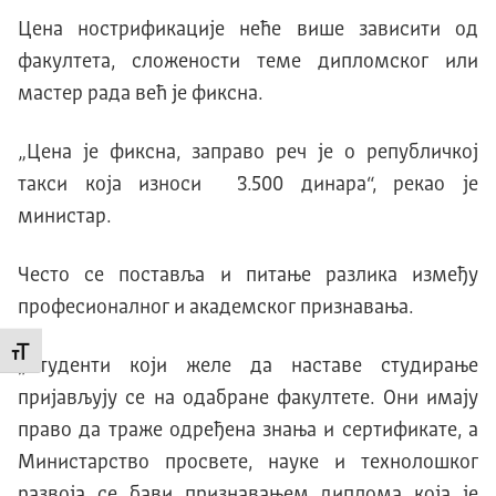
Цена нострификације неће више зависити од
факултета, сложености теме дипломског или
мастер рада већ је фиксна.
„Цена је фиксна, заправо реч је о републичкој
такси која износи 3.500 динара“, рекао је
министар.
Често се поставља и питање разлика између
професионалног и академског признавања.
Промени величину слова
„Студенти који желе да наставе студирање
пријављују се на одабране факултете. Они имају
право да траже одређена знања и сертификате, а
Министарство просвете, науке и технолошког
развоја се бави признавањем диплома која је