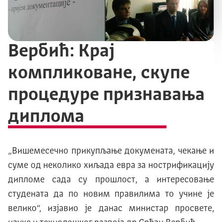
Вербић: Крај
компликоване, скупе
процедуре признавања
диплома
„Вишемесечно прикупљање докумената, чекање и
суме од неколико хиљада евра за нострификацију
дипломе сада су прошлост
, a
интересовање
студената да по новим правилима то учине је
велико“, изјавио је данас министар просвете,