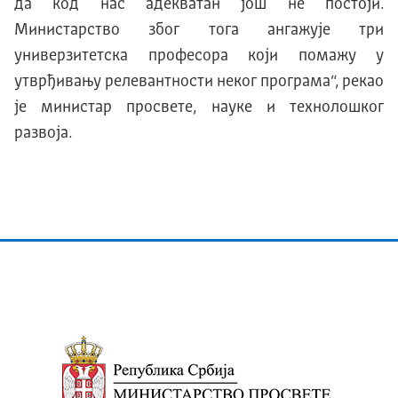
да код нас адекватан још не постоји.
Министарство због тога ангажује три
универзитетска професора који помажу у
утврђивању релевантности неког програма“, рекао
је министар просвете, науке и технолошког
развоја.