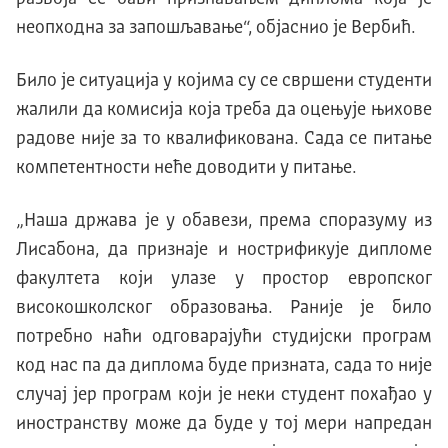
неопходна за запошљавање“, објаснио је Вербић.
Било је ситуација у којима су се свршени студенти
жалили да комисија која треба да оцењује њихове
радове није за то квалификована. Сада се питање
компетентности неће доводити у питање.
„Наша држава је у обавези, према споразуму из
Лисабона, да признаје и нострификује дипломе
факултета који улазе у простор европског
високошколског образовања. Раније је било
потребно наћи одговарајући студијски програм
код нас па да диплома буде призната, сада то није
случај јер програм који је неки студент похађао у
иностранству може да буде у тој мери напредан