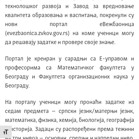
технолошког развоја и Завод за вредновање
квалитета образовања и васпитања, покренули су
нови портал еВежбаоница
(evezbaonica.zvkov.gov.rs) на коме ученици могу
да решавају задатке и провере своје знање.
Портал је креиран у сарадњи са Е-управом и
професорима са Математичког факултета у
Београду и Факултета организационих наука у
Београду.
На порталу ученици могу пронаћи задатке из
седам предмета – српски језик/матерњи језик,
математика, физика, хемија, биологија, географија
и историја. Задаци су распоређени према тежини
Промени величину слова
на три нивоа – основни, средњи и напредни ниво,