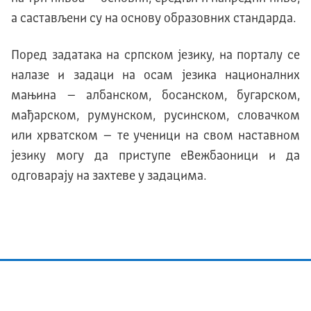
а састављени су на основу образовних стандарда.
Поред задатака на српском језику, на порталу се
налазе и задаци на осам језика националних
мањина – албанском, босанском, бугарском,
мађарском, румунском, русинском, словачком
или хрватском – те ученици на свом наставном
језику могу да приступе еВежбаоници и да
одговарају на захтеве у задацима.