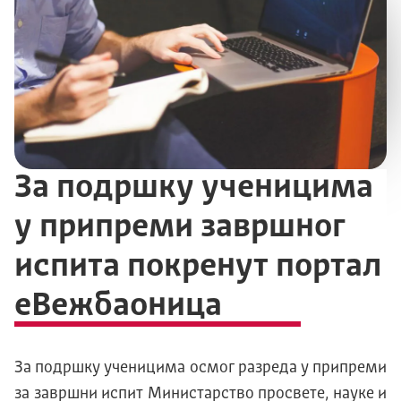
За подршку ученицима
у припреми завршног
испита покренут портал
еВежбаоница
За подршку ученицима осмог разреда у припреми
за завршни испит Министарство просвете, науке и