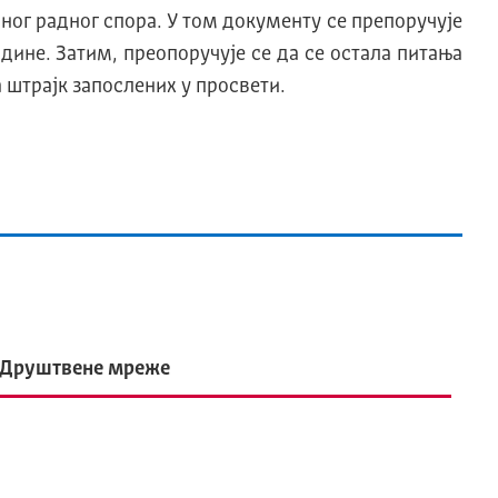
ног радног спора. У том документу се препоручује
одине. Затим, преопоручује се да се остала питања
а штрајк запослених у просвети.
Друштвене мреже