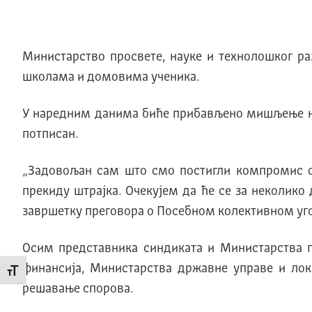
Министарство просвете, науке и технолошког раз
школама и домовима ученика.
У наредним данима биће прибављено мишљење надл
потписан.
„Задовољан сам што смо постигли компромис о
прекиду штрајка. Очекујем да ће се за неколико
завршетку преговора о Посебном колективном уг
Осим представника синдиката и Министарства п
финансија, Министарства државне управе и лок
Промени величину слова
решавање спорова.