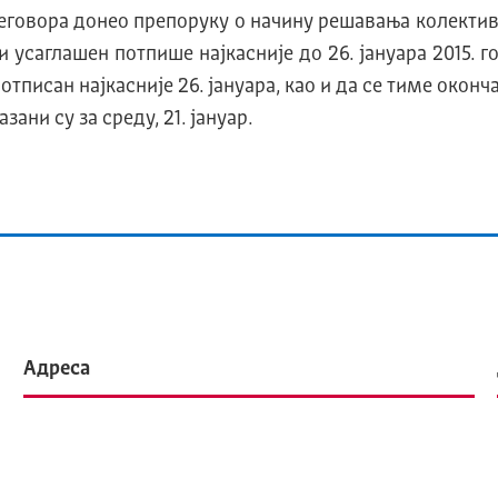
еговора донео препоруку о начину решавања колектив
и усаглашен потпише најкасније до 26. јануара 2015. г
писан најкасније 26. јануара, као и да се тиме оконч
ни су за среду, 21. јануар.
Адреса