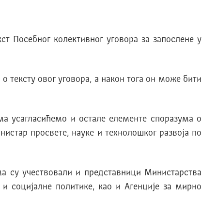
кст Посебног колективног уговора за запослене у
 тексту овог уговора, а након тога он може бити
а усагласићемо и остале елементе споразума о
нистар просвете, науке и технолошког развоја по
ма су учествовали и представници Министарства
и социјалне политике, као и Агенције за мирно