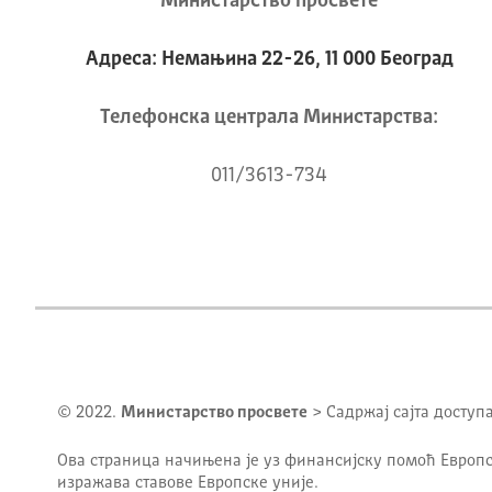
Министарство просвете
Адреса: Немањина 22-26, 11 000 Београд
Телeфонска централа Mинистарства:
011/3613-734
© 2022.
Министарство просвете
> Садржај сајта доступ
Ова страница начињена је уз финансијску помоћ Европс
изражава ставове Европске уније.