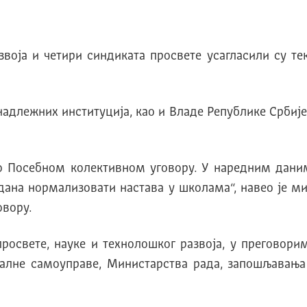
воја и четири синдиката просвете усагласили су те
ежних институција, као и Владе Републике Србије о
 Посебном колективном уговору. У наредним даним
 дана нормализовати настава у школама“, навео је ми
овору.
росвете, науке и технолошког развоја, у преговори
алне самоуправе, Министарства рада, запошљавања 