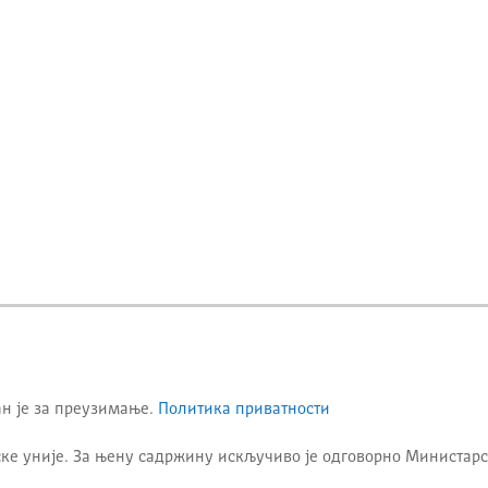
ан је за преузимање.
Политика приватности
ке уније. За њену садржину искључиво је одговорно
Министарс