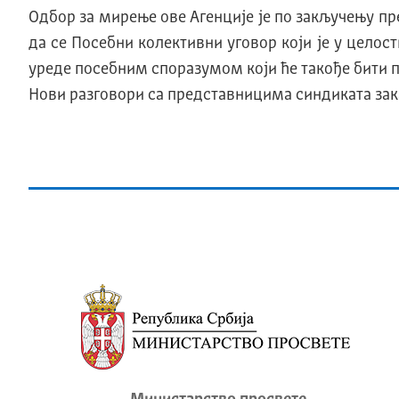
Одбор за мирење ове Агенције је по закључењу пр
да се Посебни колективни уговор који је у целост
уреде посебним споразумом који ће такође бити пот
Нови разговори са представницима синдиката заказа