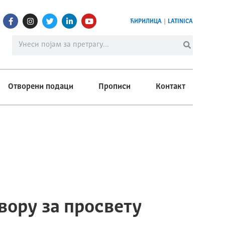
ЋИРИЛИЦА
|
LATINICA
Отворени подаци
Прописи
Контакт
вору за просвету