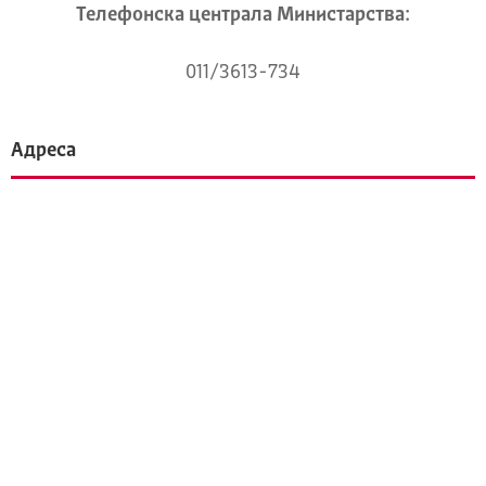
Телeфонска централа Mинистарства:
011/3613-734
Адреса