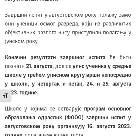
Завршни испит у августовском року полажу само
они ученици осмог разреда, који из различитих
објективних разлога нису приступили полагању у
јунском року.
Коначни резултати завршног испита
ће бити
познати
21. августа
, док се
упис ученика у средње
школе у трећем уписном кругу врши непосредно
у школи, у четвртак и петак, 24. и 25. августа
2023. године.
Промени величину слова
Школе у којима се остварује
програм основног
образовања одраслих (ФООО) завршни испит у
августовском року организују 16. августа 2023.
године
, полагањем једног теста.