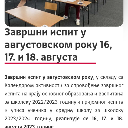
Завршни испит у
августовском року 16,
17. и 18. августа
Завршни испит у августовском року
, у складу са
Календаром активности за спровођење завршног
испита на крају основног образовања и васпитања
за школску 2022/2023. годину и пријемног испита
и уписа ученика у средњу школу за школску
2023/2024. годину,
реализује се 16, 17. и 18.
августа 2023. године
.