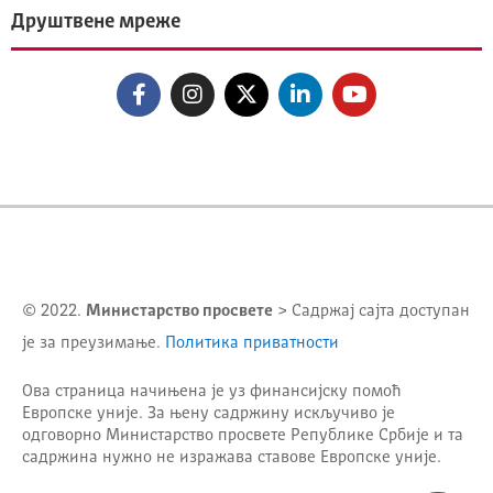
Друштвене мреже
© 2022.
Министарство просвете
> Садржај сајта доступан
је за преузимање.
Политика приватности
Ова страница начињена је уз финансијску помоћ
Европске уније. За њену садржину искључиво је
одговорно
Министарство просвете Републике Србије
и та
садржина нужно не изражава ставове Европске уније.