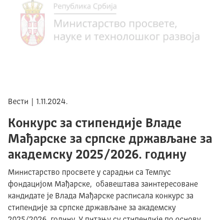
Вести | 1.11.2024.
Kонкурс за стипендије Владе
Мађарске за српске држављане за
академску 2025/2026. годину
Министарство просвете у сарадњи са Темпус
фондацијом Мађарске, обавештава заинтересоване
кандидате је Влада Мађарске расписала конкурс за
стипендије за српске држављане за академску
2025/2026. годину. У питању су стипендије по основу