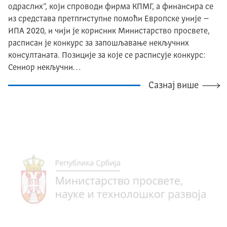
одраслих“, који спроводи фирма КПМГ, а финансира се
из средстава претпrиступне помоћи Европске уније –
ИПА 2020, и чији је корисник Министарство просвете,
расписан је конкурс за запошљавање некључних
консултаната. Позиције за које се расписује конкурс:
Сениор некључни…
Сазнај више