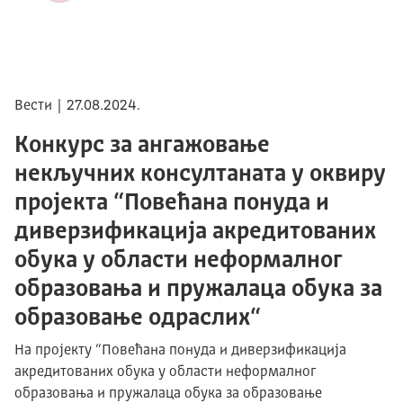
Вести | 27.08.2024.
Конкурс за ангажовање
некључних консултаната у оквиру
пројекта “Повећана понуда и
диверзификација акредитованих
обука у области неформалног
образовања и пружалаца обука за
образовање одраслих“
На пројекту “Повећана понуда и диверзификација
акредитованих обука у области неформалног
образовања и пружалаца обука за образовање