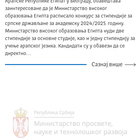
Арапске Републике Египат у Београду, обавештава
заинтересоване да је Министарство високог
образовања Египта расписало конкурс за стипендије за
српске држављане за академску 2024/2025. годину.
Министарство високог образовања Египта нуди две
стипендије за основне студије, као и једну стипендију за
учење арапског језика. Кандидати су у обавези да се
директно…
Сазнај више