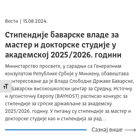
Вести | 15.08.2024.
Стипендије баварске владе за
мастер и докторске студије у
академској 2025/2026. години
Министарство просвете, у сарадњи са Генералним
конзулатом Републике Србије у Минхену, обавештава
заинтересоване да је Влада Слободне Државе Баварске,
Промени величину слова
тј. Баварски високошколски центар за Средњу, Источну
и Југоисточну Европу (BAYHOST) расписао конкурс за
стипендије за српске држављане за академску
2025/2026. годину. У питању су стипендије за мастер и
докторске студије као и стипендија за рад…
Сазнај више