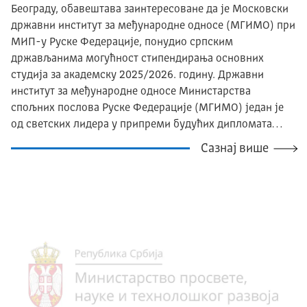
Београду, обавештава заинтересоване да је Московски
државни институт за међународне односе (МГИМО) при
МИП-у Руске Федерације, понудио српским
држављанима могућност стипендирања основних
студија за академску 2025/2026. годину. Државни
институт за међународне односе Министарства
спољних послова Руске Федерације (МГИМО) један је
од светских лидера у припреми будућих дипломата…
Сазнај више