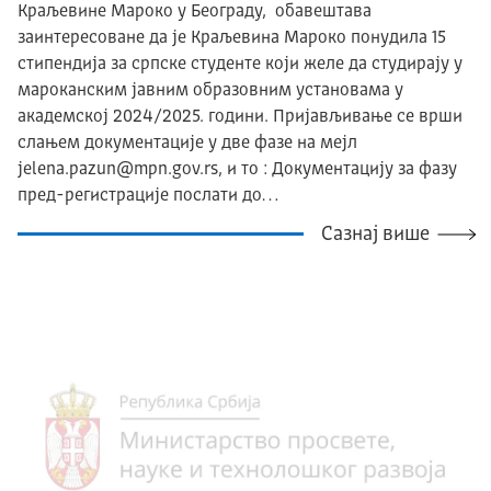
Краљевине Мароко у Београду, обавештава
заинтересоване да је Краљевина Мароко понудила 15
стипендија за српске студенте који желе да студирају у
мароканским јавним образовним установама у
академској 2024/2025. години. Пријављивање се врши
слањем документације у две фазе на мејл
jelena.pazun@mpn.gov.rs, и то : Документацију за фазу
пред-регистрације послати до…
Сазнај више