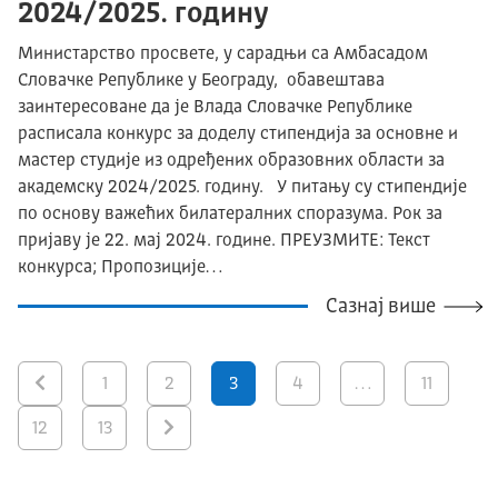
2024/2025. годину
Министарство просвете, у сарадњи са Амбасадом
Словачке Републике у Београду, обавештава
заинтересоване да је Влада Словачке Републике
расписала конкурс за доделу стипендија за основне и
мастер студије из одређених образовних области за
академску 2024/2025. годину. У питању су стипендије
по основу важећих билатералних споразума. Рок за
пријаву је 22. мај 2024. године. ПРЕУЗМИТЕ: Текст
конкурса; Пропозиције…
Сазнај више
1
2
3
4
…
11
12
13