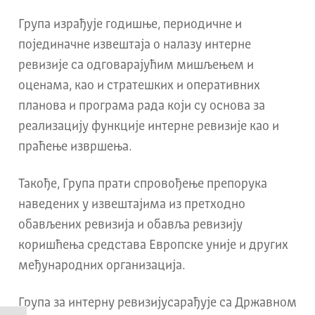
Група израђује годишње, периодичне и
појединачне извештаја о налазу интерне
ревизије са одговарајућим мишљењем и
оценама, као и
стратешких и оперативних
планова и програма рада који су основа за
реализацију
функције интерне ревизије као и
праћење извршења.
Такође, Група прати спровођење препорука
наведених у извештајима из претходно
обављених ревизија и обавља ревизију
коришћења средстава Европске уније и других
међународних
организација.
Група за интерну ревизијусарађује са Државном