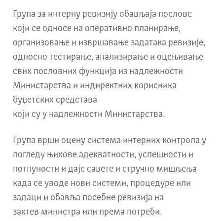
Групa за интерну ревизију обављаја послове
који се односе на оперативно планирање,
организовање и извршавање задатака ревизије,
односно тестирање, анализирање и оцењивање
свих пословних функција из надлежности
Министарства и индиректних корисника
буџетских средстава
који су у надлежности Министарства.
Група врши оцену система интерних контрола у
погледу њихове адекватности, успешности и
потпуности и даје савете и стручно мишљења
када се уводе нови системи, процедуре или
задаци и
обавља посебне ревизија на
захтев
министра или према потреби.