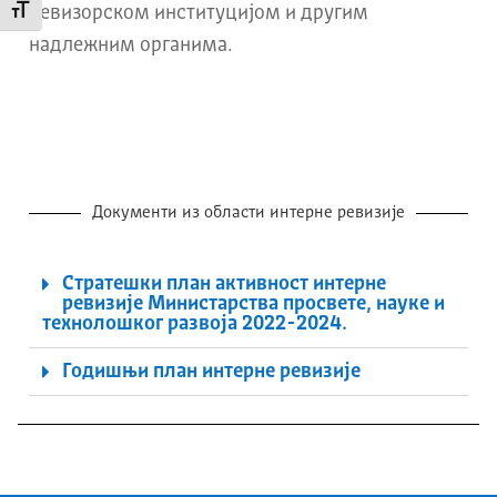
ревизорском институцијом
и другим
Промени величину слова
надлежним органима.
Документи из области интерне ревизије
Стратешки план активност интерне
ревизије Министарства просвете, науке и
технолошког развоја 2022-2024.
Годишњи план интерне ревизије