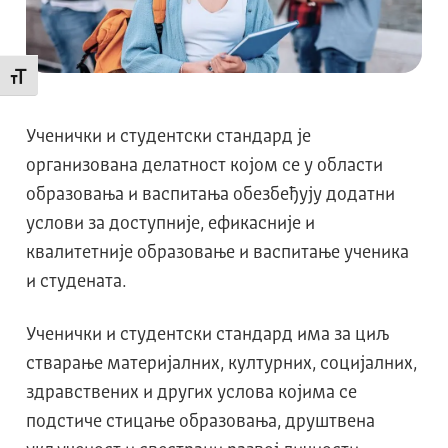
Промени величину слова
Ученички и студентски стандард је
организована делатност којом се у области
образовања и васпитања обезбеђују додатни
услови за доступније, ефикасније и
квалитетније образовање и васпитање ученика
и студената.
Ученички и студентски стандард има за циљ
стварање материјалних, културних, социјалних,
здравствених и других услова којима се
подстиче стицање образовања, друштвена