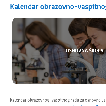
Kalendar obrazovno-vaspitno
OSNOVNA ŠKOLA
Kalendar 2025/2026.
Kalendar obrazovnog-vaspitnog rada za osnovne i sr