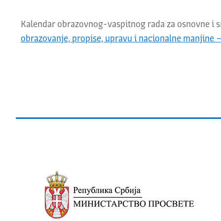
Kalendar obrazovnog-vaspitnog rada za osnovne i sr
obrazovanje, propise, upravu i nacionalne manjine 