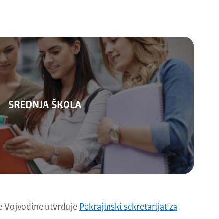
SREDNJA ŠKOLA
Kalendar 2025/2026.
ne Vojvodine utvrđuje
Pokrajinski sekretarijat za