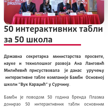
50 интерактивних табли
за 50 школа
Државна секретарка министарства просвете,
науке и технолошког развоја Ана Ланговић
Милићевић присуствовала је данас уручењу
интерактивне табле компаније Бамби Основној
школи ”Вук Караџић” у Сурчину
.
Бамби је поводом 50 година бренда Плазма
донирао 50 интерактивних табли основним