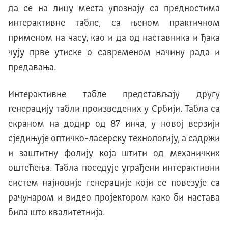
да се на лицу места упознају са предностима
интерактивне табле, са њеном практичном
применом на часу, као и да од наставника и ђака
чују прве утиске о савременом начину рада и
предавања.
Интерактивне табле представљају другу
генерацију табли произведених у Србији. Табла са
екраном на додир од 87 инча, у новој верзији
сједињује оптичко-ласерску технологију, а садржи
и заштитну фолију која штити од механичких
оштећења. Табла поседује уграђени интерактивни
систем најновије генерације који се повезује са
рачунаром и видео пројектором како би настава
била што квалитетнија.