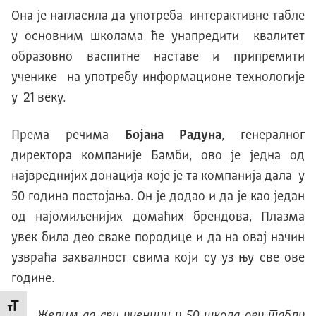
Она је нагласила да употреба интерактивне табле
у основним школама ће унапредити квалитет
образовно васпитне наставе и припремити
ученике на употребу информационе технологије
у 21 веку.
Према речима
Бојана Радуна
, генералног
директора компаније Бамби, ово је једна од
највреднијих донација које је та компанија дала у
50 година постојања. Он је додао и да је као један
од најомиљенијих домаћих брендова, Плазма
увек била део сваке породице и да на овај начин
узвраћа захвалност свима који су уз њу све ове
године.
Промени величину слова
Желим да сви ученици у 50 школа ову таблу