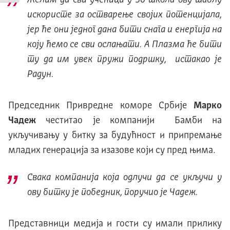
искористе за остварење својих потенцијала,
јер ће они једног дана бити снага и енергија на
коју ћемо се сви ослањати. А Плазма ће бити
ту да им увек пружи подршку, истакао је
Радун.
Председник Привредне коморе Србије
Марко
Чадеж
честитао је компанији Бамби на
укључивању у битку за будућност и припремање
младих генерација за изазове који су пред њима.
Свака компанија која одлучи да се укључи у
ову битку је победник, поручио је Чадеж.
Представници медија и гости су имали прилику