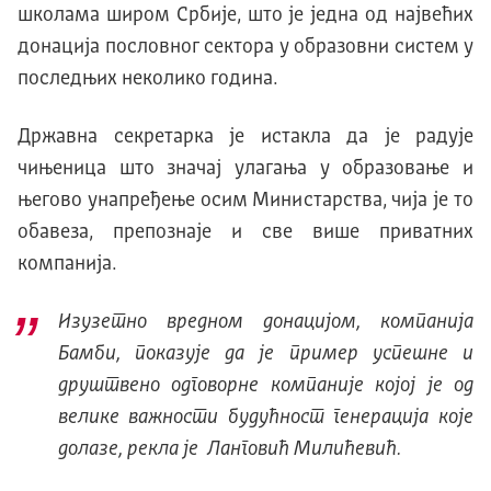
школама широм Србије, што је једна од највећих
донација пословног сектора у образовни систем у
последњих неколико година.
Државна секретарка је истакла да је радује
чињеница што значај улагања у образовање и
његово унапређење осим Министарства, чија је то
обавеза, препознаје и све више приватних
компанија.
Изузетно вредном донацијом, компанија
Бамби, показује да је пример успешне и
друштвено одговорне компаније којој је од
велике важности будућност генерација које
долазе, рекла је Ланговић Милићевић.