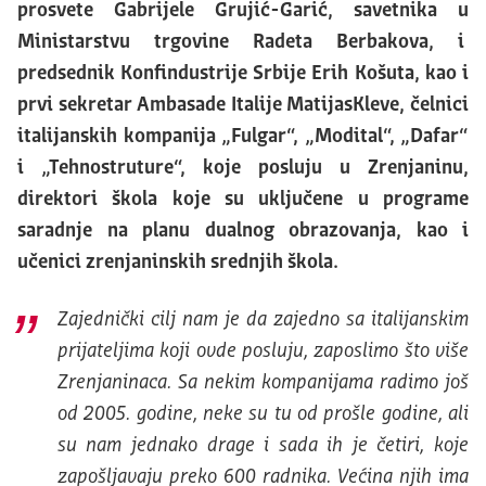
prosvete Gabrijele Grujić-Garić, savetnika u
Ministarstvu trgovine Radeta Berbakova, i
predsednik Konfindustrije Srbije Erih Košuta, kao i
prvi sekretar Ambasade Italije MatijasKleve, čelnici
italijanskih kompanija „Fulgar“, „Modital“, „Dafar“
i „Tehnostruture“, koje posluju u Zrenjaninu,
direktori škola koje su uključene u programe
saradnje na planu dualnog obrazovanja, kao i
učenici zrenjaninskih srednjih škola.
Zajednički cilj nam je da zajedno sa italijanskim
prijateljima koji ovde posluju, zaposlimo što više
Zrenjaninaca. Sa nekim kompanijama radimo još
od 2005. godine, neke su tu od prošle godine, ali
su nam jednako drage i sada ih je četiri, koje
zapošljavaju preko 600 radnika. Većina njih ima