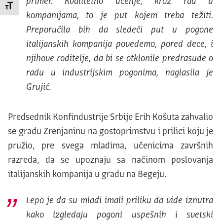
primer. Kvalitetno učenje, kroz rad u
Promeni veličinu slova
kompanijama, to je put kojem treba težiti.
Preporučila bih da sledeći put u pogone
italijanskih kompanija povedemo, pored dece, i
njihove roditelje, da bi se otklonile predrasude o
radu u industrijskim pogonima, naglasila je
Grujić.
Predsednik Konfindustrije Srbije Erih Košuta zahvalio
se gradu Zrenjaninu na gostoprimstvu i prilici koju je
pružio, pre svega mladima, učenicima završnih
razreda, da se upoznaju sa načinom poslovanja
italijanskih kompanija u gradu na Begeju.
Lepo je da su mladi imali priliku da vide iznutra
kako izgledaju pogoni uspešnih i svetski