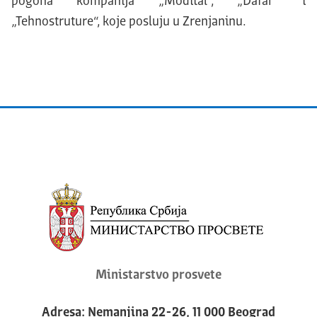
pogona kompanija „Modital“, „Dafar“ i
„Tehnostruture“, koje posluju u Zrenjaninu.
Ministarstvo prosvete
Adresa: Nemanjina 22-26, 11 000 Beograd