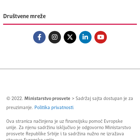
Društvene mreže
© 2022.
Ministarstvo prosvete
> Sadržaj sajta dostupan je za
preuzimanje.
Politika privatnosti
Ova stranica načinjena je uz finansijsku pomoć Evropske
unije. Za njenu sadržinu isključivo je odgovorno
Ministarstvo
prosvete Republike Srbije
i ta sadržina nužno ne izražava