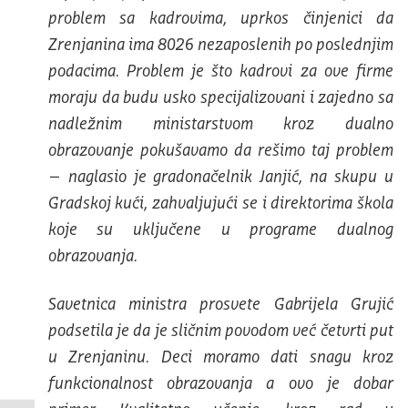
problem sa kadrovima, uprkos činjenici da
Zrenjanina ima 8026 nezaposlenih po poslednjim
podacima. Problem je što kadrovi za ove firme
moraju da budu usko specijalizovani i zajedno sa
nadležnim ministarstvom kroz dualno
obrazovanje pokušavamo da rešimo taj problem
– naglasio je gradonačelnik Janjić, na skupu u
Gradskoj kući, zahvaljujući se i direktorima škola
koje su uključene u programe dualnog
obrazovanja.
Savetnica ministra prosvete Gabrijela Grujić
podsetila je da je sličnim povodom već četvrti put
u Zrenjaninu. Deci moramo dati snagu kroz
funkcionalnost obrazovanja a ovo je dobar