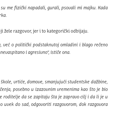
 su me fizički napadali, gurali, psovali mi majku. Kada
rka.
i žele razgovor, jer i to kategorički odbijaju.
, već o politički podstaknutoj omladini i blago rečeno
evaspitano i agresivno“, ističe ona.
, škole, vrtiće, domove, smanjujući studentske dažbine,
 učenja, posebno u izazovnim vremenima kao što je bio
oditelje da se zapitaju šta je zapravo cilj i da li je u
utno uvek do sad, odgovoriti razgovorom, dok razgovora