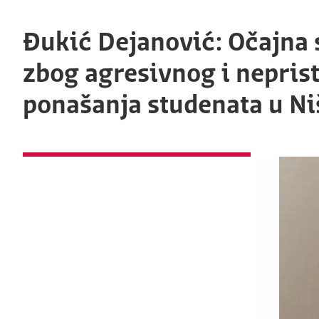
Đukić Dejanović: Očajna
zbog agresivnog i nepris
ponašanja studenata u Ni