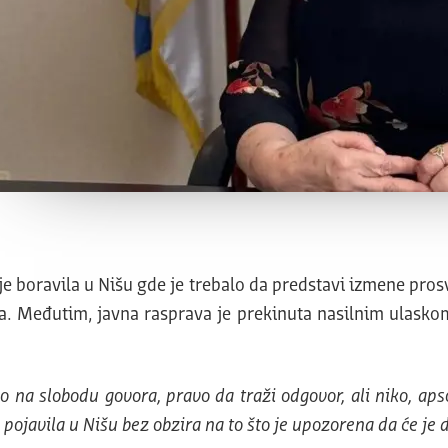
e boravila u Nišu gde je trebalo da predstavi izmene pros
a. Međutim, javna rasprava je prekinuta nasilnim ulask
 na slobodu govora, pravo da traži odgovor, ali niko, apso
e pojavila u Nišu bez obzira na to što je upozorena da će je