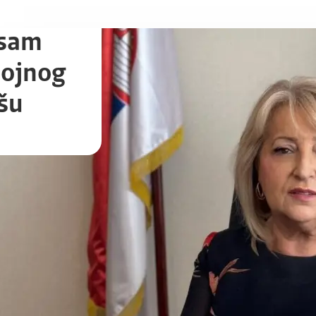
 sam
tojnog
šu