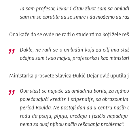
Ja sam profesor, lekar i čitav život sam sa omlad
sam im se obratila da se smire i da možemo da razgov
Ona kaže da se ovde ne radi o studentima koji žele rešen
Dakle, ne radi se o omladini koja za cilj ima sta
očajna sam i kao majka, profesorka i kao ministar
Ministarka prosvete Slavica Đukić Dejanović uputila j
Ova vlast se najviše za omladinu borila, za njihov
povećavajući kredite i stipendije, sa obrazovni
period Kovida. Ne postoji dan da u centru naših de
redu da psuju, pljuju, vređaju i fizički napadaj
nema za ovaj njihov način rešavanja problema“.