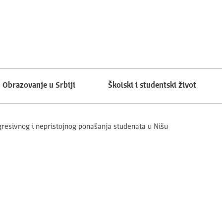
Obrazovanje u Srbiji
Školski i studentski život
resivnog i nepristojnog ponašanja studenata u Nišu