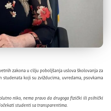
vetnih zakona u cilju poboljšanja uslova školovanja za
om studenata koji su zvižducima, uvredama, psovkama
lutno niko, nema pravo da drugoga fizički ili psihički
 dočekati studenti sa transparentima.