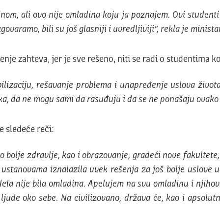
inom, ali ovo nije omladina koju ja poznajem. Ovi studenti
aramo, bili su još glasniji i uvredljiviji“, rekla je minista
je zahteva, jer je sve rešeno, niti se radi o studentima koj
bilizaciju, rešavanje problema i unapređenje uslova života
ka, da ne mogu sami da rasuđuju i da se ne ponašaju ovako n
e sledeće reči:
o bolje zdravlje, kao i obrazovanje, gradeći nove fakultete
m ustanovama iznalazila uvek rešenja za još bolje uslove
la nije bila omladina. Apelujem na svu omladinu i njihove r
u ljude oko sebe. Na civilizovano, država će, kao i apsol