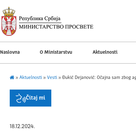
Naslovna
O Ministarstvu
Aktuelnosti
»
Aktuelnosti
»
Vesti
»
Đukić Dejanović: Očajna sam zbog ag
Čitaj mi
18.12.2024.