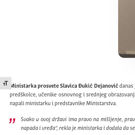
Promeni veličinu slova
Ministarka prosvete Slavica Đukić Dejanović
danas j
predškolce, učenike osnovnog i srednjeg obrazovanj
napali ministarku i predstavnike Ministarstva.
Svako u ovoj državi ima pravo na mišljenje, pravo
napada i vređa“, rekla je ministarka i dodala da s