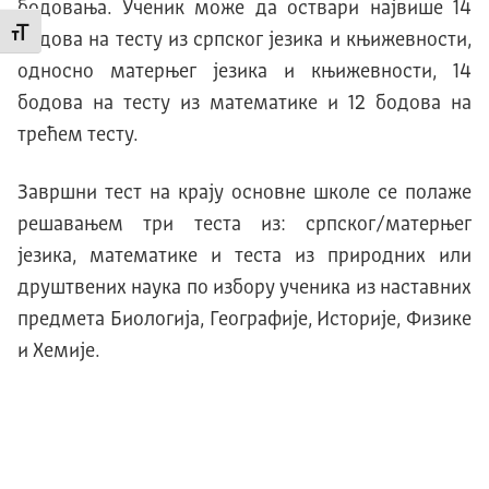
бодовања. Ученик може да оствари највише 14
Промени величину слова
бодова на тесту из српског језика и књижевности,
односно матерњег језика и књижевности, 14
бодова на тесту из математике и 12 бодова на
трећем тесту.
Завршни тест на крају основне школе се полаже
решавањем три теста из: српског/матерњег
језика, математике и теста из природних или
друштвених наука по избору ученика из наставних
предмета Биологија, Географије, Историје, Физике
и Хемије.