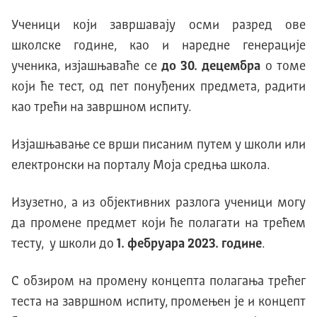
Ученици који завршавају осми разред ове
школске године, као и наредне генерације
ученикa, изјашњаваће се
до 30. децембра
о томе
који ће тест, од пет понуђених предмета, радити
као трећи на завршном испиту.
Изјашњавање се врши писаним путем у школи или
електронски на порталу Моја средња школа.
Изузетно, а из објективних разлога ученици могу
да промене предмет који ће полагати на трећем
тесту, у школи до
1. фебруара 2023. године
.
С обзиром на промену концепта полагања трећег
теста на завршном испиту, промењен је и концепт