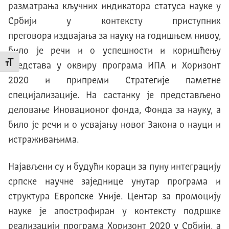
разматрања кључних индикатора статуса науке у
Србији у контексту приступних
преговора издвајања за науку на годишњем нивоу,
било је речи и о успешности и коришћењу
Промени величину слова
средстава у оквиру програма ИПА и Хоризонт
2020 и припреми Стратегије паметне
специјализације. На састанку је представљено
деловање Иновационог фонда, Фонда за науку, а
било је речи и о усвајању новог Закона о науци и
истраживањима.
Најављени су и будући кораци за пуну интеграцију
српске научне заједнице унутар програма и
структура Европске Уније. Центар за промоцију
науке је апострофиран у контексту подршке
реализацији програма Хоризонт 2020 у Србији, а