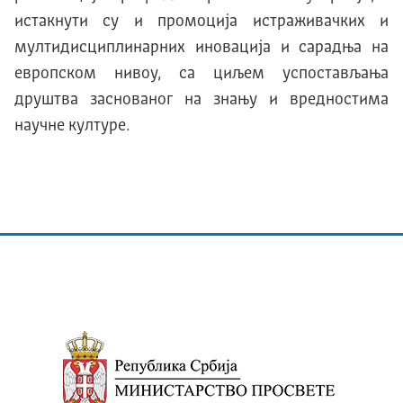
истакнути су и промоција истраживачких и
мултидисциплинарних иновација и сарадња на
европском нивоу, са циљем успостављања
друштва заснованог на знању и вредностима
научне културе.