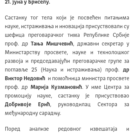
21. јуна у Бриселу.
Састанку тог тела који је посвећен питањима
науке, истраживања и иновација присуствовали су
шефица преговарачког тима Републике Србије
проф. др
Тања Мишчевић
, државни секретар у
Министарству просвете, науке и технолошког
развоја и председавајући преговарачке групе за
поглaвље 25 (Наука и истраживања) проф.
др
Виктор Недовић
и помоћница министра просвете
проф. др
Марија Кузмановић
. У име Центра за
промоцију науке, састанку је присуствовао
Добривоје Ерић
, руководилац Сектора за
међународну сарадњу.
Поред анализе редовног извешатаја и