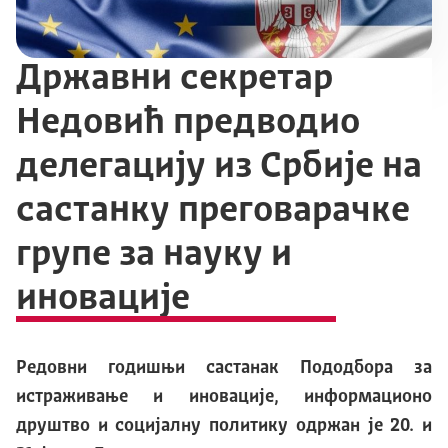
Државни секретар
Недовић предводио
делегацију из Србије на
састанку преговарачке
групе за науку и
иновације
Редовни годишњи састанак Пододбора за
истраживање и иновације, информационо
друштво и социјалну политику одржан је 20. и