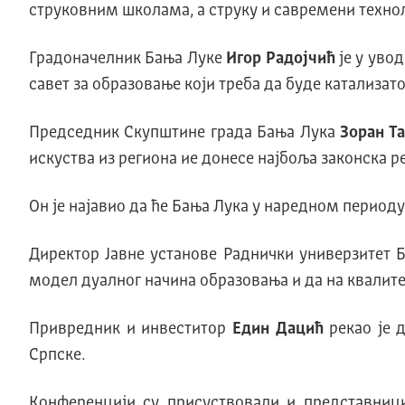
струковним школама, а струку и савремени техно
Градоначелник Бања Луке
Игор Радојчић
је у уво
савет за образовање који треба да буде катализат
Председник Скупштине града Бања Лука
Зоран Т
искуства из региона ие донесе најбоља законска р
Он је најавио да ће Бања Лука у наредном период
Директор Јавне установе Раднички универзитет
модел дуалног начина образовања и да на квалите
Привредник и инвеститор
Един Дацић
рекао је 
Српске.
Конференцији су присуствовали и представници