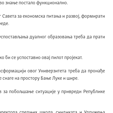
ово знање постало функционално.
г Савета за економска питања и развој, формирати
реде.
 успостављања дуалног образовања треба да прати
 би се успоставио овај пилот пројекат.
ансформацији овог Универзитета треба да пронађе
 снаге на простору Бање Луке и шире.
ов за побољшање ситуације у привреди Републике
директора средњих школа, синдиката и Удружења