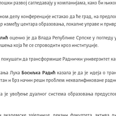
лошки развој сагледавају у компанијама, како би њих
дном делу конференције истакао да ће град, на предло
ор између центара образовања, локалне управе и прив
алић
оценио је да Влада Републике Српске у погледу
ешења која ће се спроводити кроз институције.
у покушати да трансформише Раднички универзитет како
 Бања Лука
Босиљка Радић
казала је да је идеја о тр
тан и брз начин реши проблем неквалификоване радне
да је увођење дуалног система образовања предусл
 академске заједнице, декани факултета, актива 