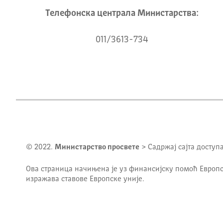
Телeфонска централа Mинистарства:
011/3613-734
© 2022.
Министарство просвете
> Садржај сајта доступ
Ова страница начињена је уз финансијску помоћ Европс
изражава ставове Европске уније.