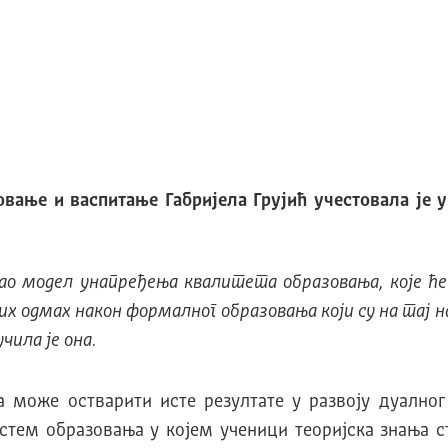
вање и васпитање Габријела Грујић учестовала је у
као модел унапређења квалитета образовања, које ће
х одмах након формалног образовања који су на тај н
чила је она.
а може остварити исте резултате у развоју дуалног
истем образовања у којем ученици теоријска знања 