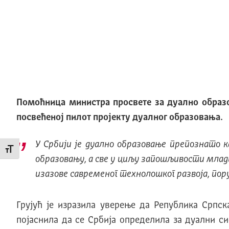
Помоћница министра просвете за дуално образо
посвећеној пилот пројекту дуалног образовања.
У Србији је дуално образовање препознато 
Промени величину слова
образовању, а све у циљу запошљивости млади
изазове савременог технолошког развоја, пору
Грујућ је изразила уверење да Република Српск
појаснила да се Србија определила за дуални с