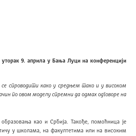
 уторак 9. априла у Бања Луци на конференцији
 се спроводити како у средњем тако и у високом
ачин по овом моделу спремни да одмах одговоре на
 образовања као и Србија. Такође, помоћница је
стичу у школама, на факултетима или на високим