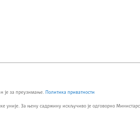
ан је за преузимање.
Политика приватности
ке уније. За њену садржину искључиво је одговорно
Министарс