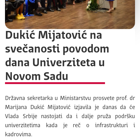
Dukić Mijatović na
svečanosti povodom
dana Univerziteta u
Novom Sadu
Državna sekretarka u Ministarstvu prosvete prof. dr
Marijana Dukić Mijatović izjavila je danas da će
Vlada Srbije nastojati da i dalje pruža podršku
univerzitetima kada je reč o infrastrukturi i
kadrovima.