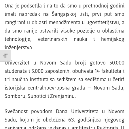
Ona je podsetila i na to da smo u prethodnoj godini
imali napredak na Šangajskoj listi, prvi put smo
rangirani u oblasti menadžmenta u ugostitetljstvu, a
da smo ranije ostvarili visoke pozicije u oblastima
tehnologije, veterinarskih nauka i hemijskog
inženjerstva.
Promeni veličinu slova
Univerzitet u Novom Sadu broji gotovo 50.000
studenata i 5.000 zaposlenih, obuhvata 14 fakulteta i
tri naučna instituta sa sedištem sa sedištima u četiri
istorijska centralnoevropska grada – Novom Sadu,
Somboru, Subotici i Zrenjaninu.
Svečanost povodom Dana Univerziteta u Novom
Sadu, kojom je obeležena 63. godišnjica njegovog
osnivanja, održana je danas u amfiteatru Rektorata. U