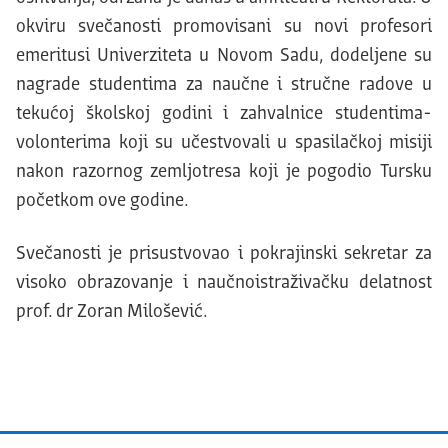
okviru svečanosti promovisani su novi profesori
emeritusi Univerziteta u Novom Sadu, dodeljene su
nagrade studentima za naučne i stručne radove u
tekućoj školskoj godini i zahvalnice studentima-
volonterima koji su učestvovali u spasilačkoj misiji
nakon razornog zemljotresa koji je pogodio Tursku
početkom ove godine.
Svečanosti je prisustvovao i pokrajinski sekretar za
visoko obrazovanje i naučnoistraživačku delatnost
prof. dr Zoran Milošević.