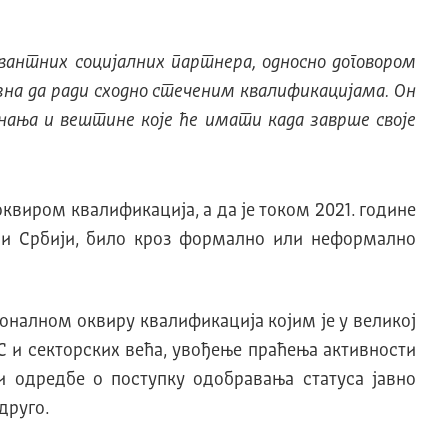
евантних социјалних партнера, односно договором
зна да ради сходно стеченим квалификацијама. Он
 знања и вештине које ће имати када заврше своје
оквиром квалификација, а да је током 2021. године
ици Србији, било кроз формално или неформално
ионалном оквиру квалификација којим је у великој
С и секторских већа, увођење праћења активности
и одредбе о поступку одобравања статуса јавно
друго.