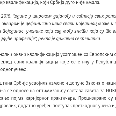
вир квалификација, који Србија дуго није имала.
2018. године у широком дијалогу и сагласју свих рел
 оквиром је дефинисано шта сваки појединац може и 
а појединце, ученике који сад могу знати која су то
дуће професије“, рекла је државна секретарка.
ионални оквир квалификација усаглашен са Европским 
реглед свих квалификација које се стичу у Републ
одног учења.
штина Србије усвојила измене и допуне Закона о нац
ња се односе на оптимизацију састава савета за НОК
сање појма каријерног практичара. Прецизиране су 
раслих, додатно уређен поступак претходног учења и 