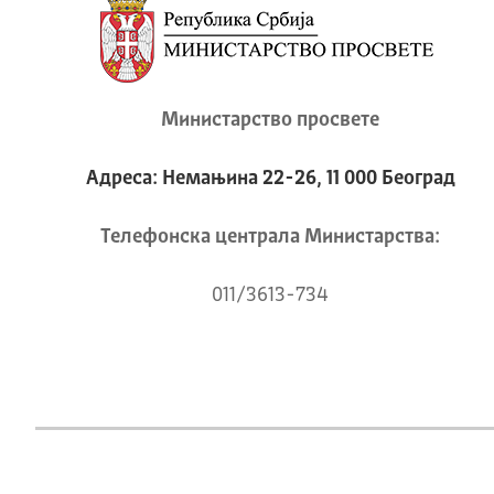
Министарство просвете
Адреса: Немањина 22-26, 11 000 Београд
Телeфонска централа Mинистарства:
011/3613-734