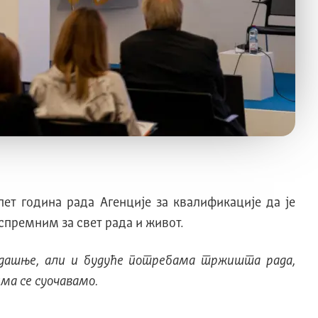
ет година рада Агенције за квалификације да је
спремним за свет рада и живот.
адашње, али и будуће потребама тржишта рада,
ма се суочавамо.