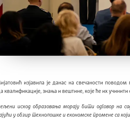
јатовић изјавила је данас на свечаности поводом п
 квалификације, знања и вештине, које ће их учинити 
жељени исход образовања морају бити одговор на с
ајући у обзир технолошке и економске промене са који