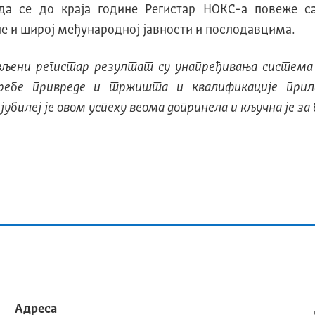
 да се до краја године Регистар НОКС-а повеже 
пне и широј међународној јавности и послодавцима.
вљени регистар резултат су унапређивања система
ребе привреде и тржишта и квалификације прила
јубилеј је овом успеху веома допринела и кључна је за 
Адреса