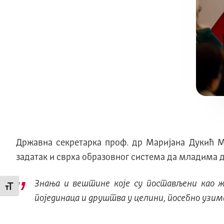
Државна секретарка проф. др Маријана Дукић Ми
задатак и сврха образовног система да младима да
Знања и вештине које су постављени као 
Промени величину слова
појединаца и друштва у целини, посебно узим