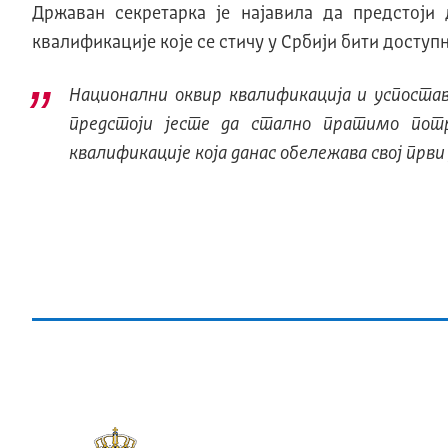
Државан секретарка је најавила да предстоји
квалификације које се стичу у Србији бити досту
Национални оквир квалификација и успоста
предстоји јесте да стално пратимо пот
квалификације која данас обележава свој први 