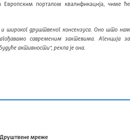
са Европским порталом квалификација, чиме ће
 и широког друштвеног консензуса. Оно што нам
гођавамо савременим захтевима. Агенција за
будуће активности“, рекла је она.
Друштвене мреже