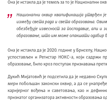
Она је истакла да је темељ за то је Национални ок
Национални оквир квалификација утврђен је 
између света рада и света образовања. Овим
обезбеђује извесност за послодавце, али и з
образовање, што им може олакшати одабир бу
Она је истакла да је 2020. године у Бриселу, Нац
успостављен и Регистар НОКС-а, који садржи п
образовање, било кроз поступак признавања претх
Дукић Мијатовић је подсетила да је недавно Скуп
мери побољшан законски оквир, а да се унапређе
каријерног вођења и саветовања, као и дефини
признатог организатора активности образовања од