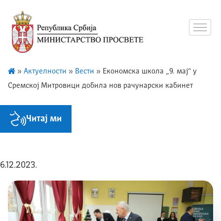
»
Актуелности
»
Вести
»
Економска школа „9. мај“ у
Сремској Митровици добила нов рачунарски кабинет
Читај ми
6.12.2023.