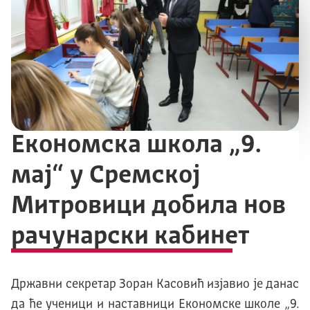
Економска школа „9.
мај“ у Сремској
Митровици добила нов
рачунарски кабинет
Државни секретар Зоран Касовић изјавио је данас
да ће ученици и наставници Економске школе „9.