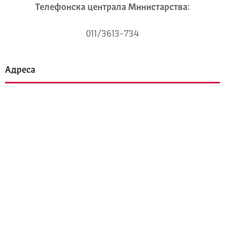
Телeфонска централа Mинистарства:
011/3613-734
Адреса