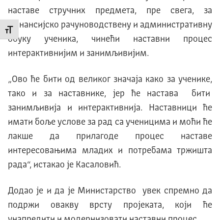
наставе стручних предмета, пре свега, за
финансијско рачуноводствену и административну
Промени величину слова
обуку ученика, чинећи наставни процес
интерактивнијим и занимљивијим.
„Ово ће бити од великог значаја како за ученике,
тако и за наставнике, јер ће настава бити
занимљивија и интерактивнија. Наставници ће
имати боље услове за рад са ученицима и моћи ће
лакше да прилагоде процес наставе
интересовањима младих и потребама тржишта
рада“, истакао је Касаловић.
Додао је и да је Министарство увек спремно да
подржи овакву врсту пројеката, који ће
унапредити и модернизовати наставни процес.