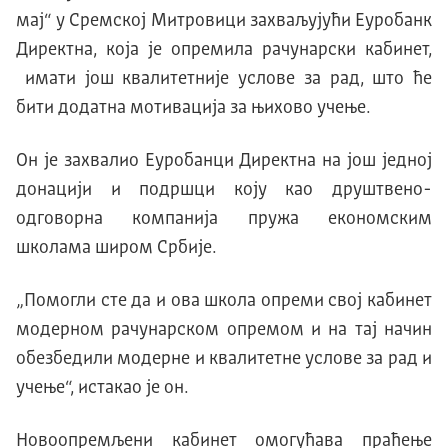
мај“ у Сремској Митровици захваљујући Еуробанк
Директна, која је опремила рачунарски кабинет,
имати још квалитетније услове за рад, што ће
бити додатна мотивација за њихово учење.
Он је захвалио Еуробанци Директна на још једној
донацији и подршци коју као друштвено-
одговорна компанија пружа економским
школама широм Србије.
„Помогли сте да и ова школа опреми свој кабинет
модерном рачунарском опремом и на тај начин
обезбедили модерне и квалитетне услове за рад и
учење“, истакао је он.
Новоопремљени кабинет омогућава праћење