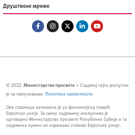
Друштвене мреже
© 2022.
Министарство просвете
> Садржај сајта доступан
је за преузимање.
Политика приватности
Ова страница начињена је уз финансијску помоћ
Европске уније. За њену садржину искључиво је
одговорно
Министарство просвете Републике Србије
и та
садржина нужно не изражава ставове Европске уније.