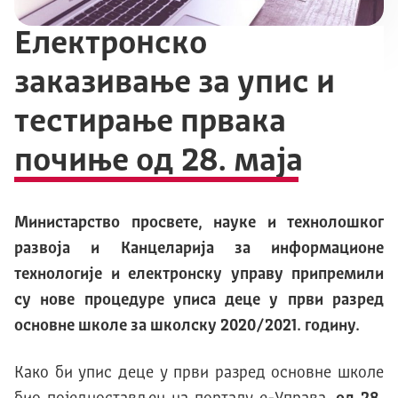
Електронско
заказивање за упис и
тестирање првака
почиње од 28. маја
Министарство просвете, науке и технолошког
развоја и Канцеларија за информационе
технологије и електронску управу припремили
су нове процедуре уписа деце у први разред
основне школе за школску 2020/2021. годину.
Како би упис деце у први разред основне школе