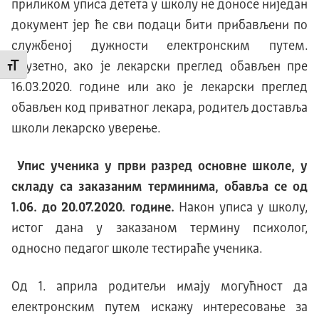
приликом уписа детета у школу не доносе ниједан
документ јер ће сви подаци бити прибављени по
службеној дужности електронским путем.
Изузетно, ако је лекарски преглед обављен пре
Промени величину слова
16.03.2020. године или ако је лекарски преглед
обављен код приватног лекара, родитељ доставља
школи лекарско уверење.
Упис ученика у први разред основне школе, у
складу са заказаним терминима, обавља се од
1.06. до 20.07.2020. године.
Након уписа у школу,
истог дана у заказаном термину психолог,
односно педагог школе тестираће ученика.
Од 1. априла родитељи имају могућност да
електронским путем искажу интересовање за