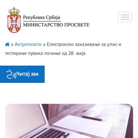
»
Актуелности
»
Електронско заказивање за упис и
тестирање првака почиње од 28. маја
Читај ми