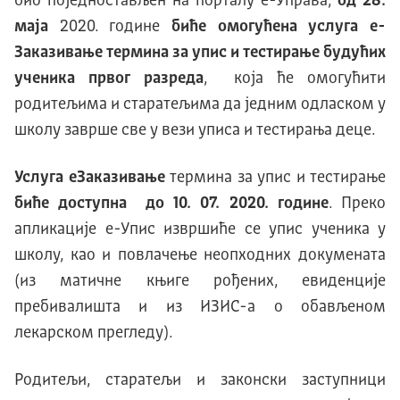
био поједностављен на порталу е-Управа,
од 28.
маја
2020. године
биће омогућена услуга е-
Заказивање термина за упис и тестирање будућих
ученика првог разреда
, која ће омогућити
родитељима и старатељима да једним одласком у
школу заврше све у вези уписа и тестирања деце.
Услуга еЗаказивање
термина за упис и тестирање
биће доступна до 10. 07. 2020. године
. Преко
апликације е-Упис извршиће се упис ученика у
школу, као и повлачење неопходних докумената
(из матичне књиге рођених, евиденције
пребивалишта и из ИЗИС-а о обављеном
лекарском прегледу).
Родитељи, старатељи и законски заступници