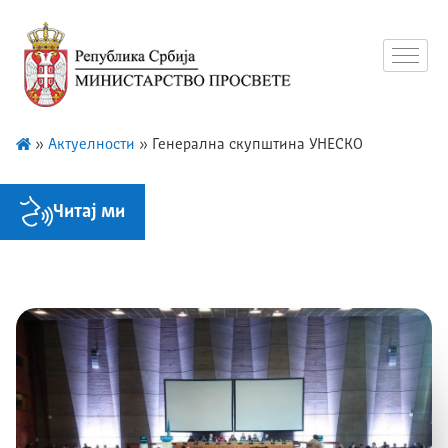
»
Актуелности
»
Генерална скупштина УНЕСКО
Читај ми