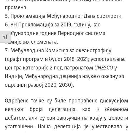
промена.
Прокламација Међународног Дана светлости.
УН Прокламација за 2019. годину, као
Међународне године Периодног система
Промени величину слова
хемијских елемената.
Међувладина Комисија за океанографију
(драфт програм и буџет 2018-2021; успостављање
центра категорије 2 под патронатом
UNESCO
у
Индији, Међународна деценија науке о океану за
одрживи развој 2020-2030).
Одређене тачке су биле пропраћене дискусијом
великог броја делегација, као и обимном
дебатом, али су сви закључци на крају у целости
усаглашени. Наша делегација је учествовала у