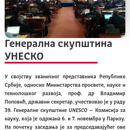
Генерална скупштина
УНЕСКО
У
својству званичног представника Републике
Србије, односно Министарства просвете, науке и
технолошког развоја, проф. др Владимир
Поповић, државни секретар, учествовао је у раду
39. Генералне скупштине
UNESCO
– Комисија за
науку, која је одржана 6. и 7. новембра у Паризу.
На почетку заседања је за председавајућег ове