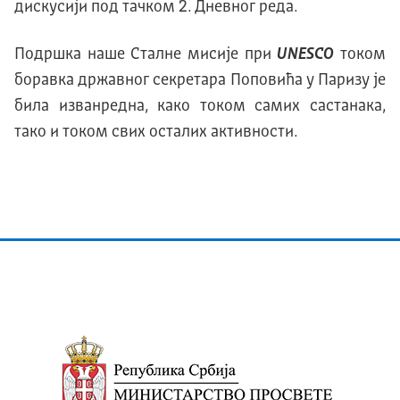
дискусији под тачком 2. Дневног реда.
Подршка наше Сталне мисије при
UNESCO
током
боравка државног секретара Поповића у Паризу је
била изванредна, како током самих састанака,
тако и током свих осталих активности.