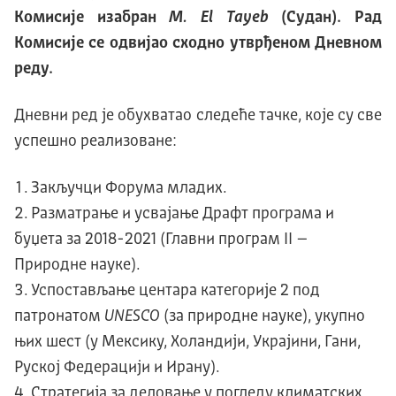
Комисије изабран
M. El Tayeb
(Судан). Рад
Комисије се одвијао сходно утврђеном Дневном
реду.
Дневни ред је обухватао следеће тачке, које су све
успешно реализоване:
Закључци Форума младих.
Разматрање и усвајање Драфт програма и
буџета за 2018-2021 (Главни програм II –
Природне науке).
Успостављање центара категорије 2 под
патронатом
UNESCO
(за природне науке), укупно
њих шест (у Мексику, Холандији, Украјини, Гани,
Руској Федерацији и Ирану).
Стратегија за деловање у погледу климатских