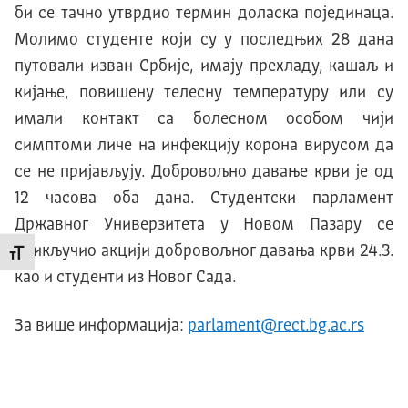
би се тачно утврдио термин доласка појединаца.
Молимо студенте који су у последњих 28 дана
путовали изван Србије, имају прехладу, кашаљ и
кијање, повишену телесну температуру или су
имали контакт са болесном особом чији
симптоми личе на инфекцију корона вирусом да
се не пријављују. Добровољно давање крви је од
12 часова оба дана. Студентски парламент
Државног Универзитета у Новом Пазару се
прикључио акцији добровољног давања крви 24.3.
Промени величину слова
као и студенти из Новог Сада.
За више информација:
parlament@rect.bg.ac.rs