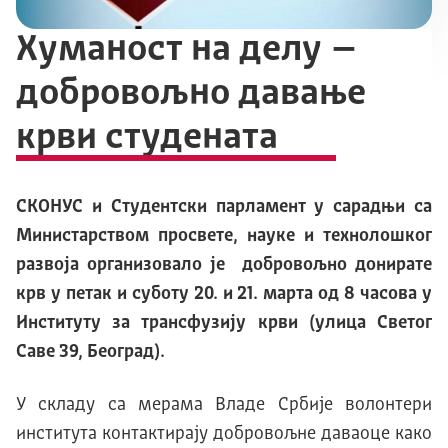
Хуманост на делу –
добровољно давање
крви студената
СКОНУС и Студентски парламент у сарадњи са
Министарством просвете, науке и технолошког
развоја организовало је добровољно дoнирате
крв у петак и суботу 20. и 21. марта од 8 часова у
Институту за трансфузију крви (улица Светог
Саве 39, Београд).
У складу са мерама Владе Србије волонтери
института контактирају добровољне даваоце како