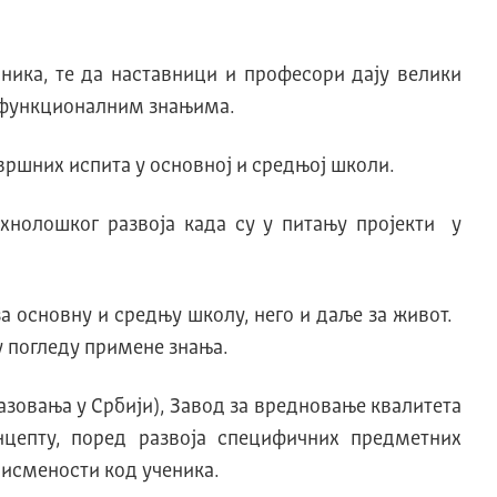
ника, те да наставници и професори дају велики
а функционалним знањима.
авршних испита у основној и средњој школи.
хнолошког развоја када су у питању пројекти у
за основну и средњу школу, него и даље за живот.
у погледу примене знања.
зовања у Србији), Завод за вредновање квалитета
нцепту, поред развоја специфичних предметних
писмености код ученика.