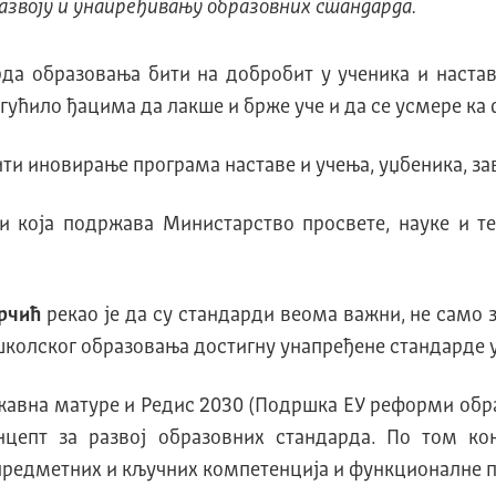
развоју и унапређивању образовних стандарда.
рда образовања бити на добробит у ученика и настав
огућило ђацима да лакше и брже уче и да се усмере к
ити иновирање програма наставе и учења, уџбеника, з
и која подржава Министарство просвете, науке и те
рчић
рекао је да су стандарди веома важни, не само 
ошколског образовања достигну унапређене стандарде 
авна матуре и Редис 2030 (Подршка ЕУ реформи обра
цепт за развој образовних стандарда. По том ко
 предметних и кључних компетенција и функционалне 