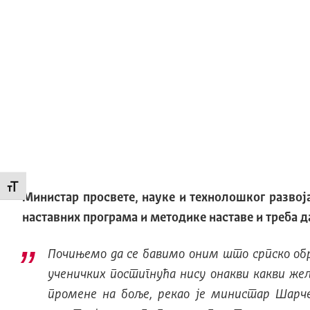
Промени величину слова
Министар просвете, науке и технолошког развој
наставних програма и методике наставе и треба 
Почињемо да се бавимо оним што српско об
ученичких постигнућа нису онакви какви же
промене на боље, рекао је министар Шарч