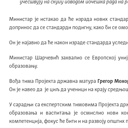
учествују на скупу поводом почетка рада на 
Министар је истакао да ће израда нових станда
допринос да се стандарди подигну, како би се ом
Он је најавио да ће након израде стандарда услед
Министар Шарчевић захвалио се Европској униј
образовању.
Вођа тима Пројекта државна матура
Грегор Мохо
Он је навео да је циљ да ученици на крају средњ
У сарадњи са експертским тимовима Пројекта држ
образовања и васпитања је осмислио нови кон
компетенција, фокус ће бити и на развоју општих