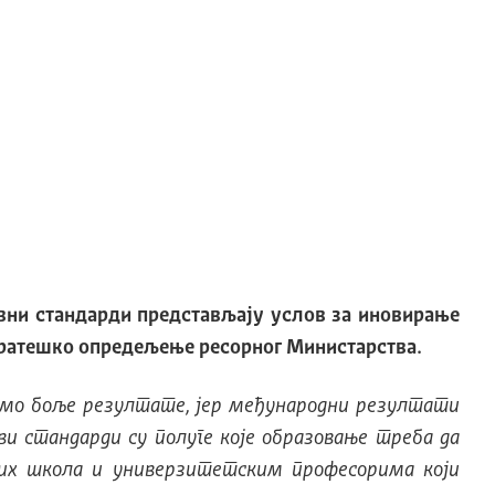
овни стандарди представљају услов за иновирање
стратешко опредељење ресорног Министарства.
имо боље резултате, јер међународни резултати
и стандарди су полуге које образовање треба да
њих школа и универзитетским професорима који