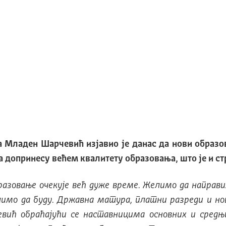
а Младен Шарчевић изјавио је данас да нови образ
да допринесу већем квалитету образовања, што је и 
разовање очекује већ дуже време. Желимо да направ
лимо да буду. Државна матура, платни разреди и нов
евић обраћајући се наставницима основних и сред