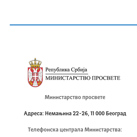
Министарство просвете
Адреса: Немањина 22-26, 11 000 Београд
Телeфонска централа Mинистарства: