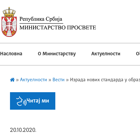
Насловна
О Министарству
Актуелности
О
»
Актуелности
»
Вести
»
Израда нових стандарда у обра
Читај ми
20.10.2020.