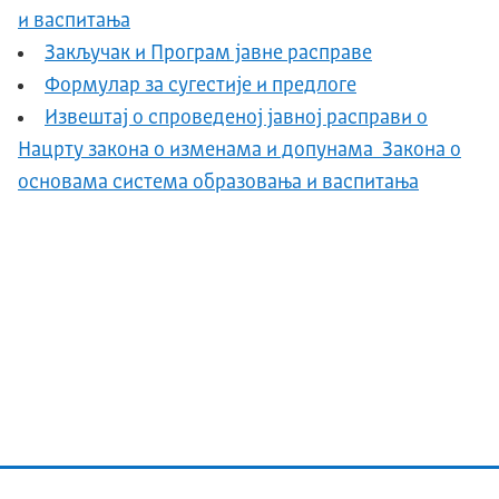
и васпитања
Закључак и Програм јавне расправе
Формулар за сугестије и предлоге
Извештај о спроведеној јавној расправи о
Нацрту закона о изменама и допунама Закона о
основама система образовања и васпитања