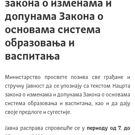
закона о изменама и
допунама Закона о
основама система
образовања и
васпитања
Министарство просвете позива све грађане и
стручну јавност да се упознају са текстом Нацрта
закона о изменама и допунама Закона о основама
система образовања и васпитања, као и да дају
своје предлоге и сугестије.
Јавна расправа спровешће се у
периоду од
7
. до