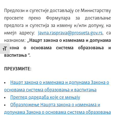
Предлози и сугестије достављају се Министарству
просвете преко Формулара за достављање
предлога и сугестија за измену и/или допуну, на
имејл адресу:
javna.rasprava@prosveta.gov.rs
, са
назнаком:
„Нацрт закона о изменама и допунама
Закона о
основама система образовања и
Промени величину слова
васпитања
”.
ПРЕУЗМИТЕ:
Нацрт закона о изменама и допунама Закона о
основама система образовања и васпитања
Преглед одредаба које се мењају
Образложење Нацрта закона о изменама и
допунама Закона о основама система образовања