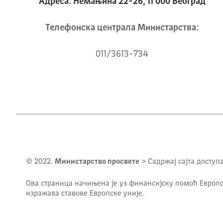
Адреса: Немањина 22-26, 11 000 Београд
Телeфонска централа Mинистарства:
011/3613-734
© 2022.
Министарство просвете
> Садржај сајта доступ
Ова страница начињена је уз финансијску помоћ Европс
изражава ставове Европске уније.