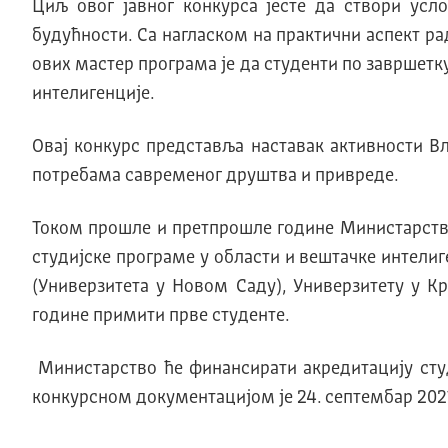
Циљ овог јавног конкурса јесте да створи усл
будућности. Са нагласком на практични аспект р
ових мастер програма је да студенти по завршетк
интелигенције.
Овај конкурс представља наставак активности В
потребама савременог друштва и привреде.
Током прошле и претпрошле године Министарство 
студијске програме у области и вештачке интели
(Универзитета у Новом Саду), Универзитету у К
године примити прве студенте.
Министарство ће финансирати акредитацију студ
конкурсном документацијом је 24. септембар 2021