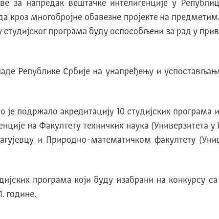
ове за напредак вештачке интелигенције у Републиц
ада кроз многобројне обавезне пројекте на предметим
у студијског програма буду оспособљени за рад у при
ладе Републике Србије на унапређењу и успостављању
је подржало акредитацију 10 студијских програма из
генције на Факултету техничких наука (Универзитета
рагујевцу и Природно-математичком факултету (Уни
ијских програма који буду изабрани на конкурсу са
. године.