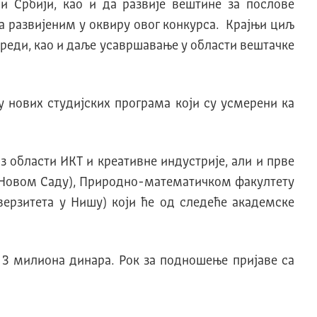
и Србији, као и да развије вештине за послове
а развијеним у оквиру овог конкурса. Крајњи циљ
вреди, као и даље усавршавање у области вештачке
 нових студијских програма који су усмерени ка
 области ИКТ и креативне индустрије, али и прве
 у Новом Саду), Природно-математичком факултету
верзитета у Нишу) који ће од следеће академске
 3 милиона динара. Рок за подношење пријаве са