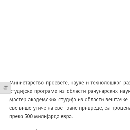
Министарство просвете, науке и технолошког ра
Промени величину слова
студијске програме из области рачунарских нау
мастер академских студија из области вештачке 
све више утиче на све гране привреде, са проце
преко 500 милијарда евра.