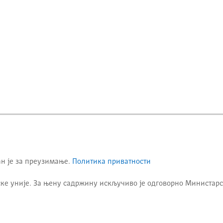
ан је за преузимање.
Политика приватности
ке уније. За њену садржину искључиво је одговорно
Министарс