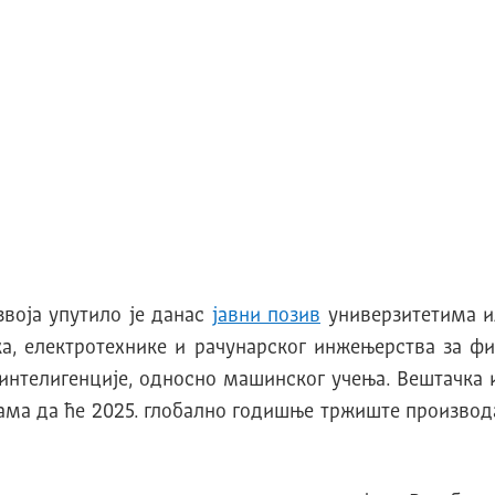
звоја упутило је данас
јавни позив
универзитетима ил
ка, електротехнике и рачунарског инжењерства за ф
интелигенције, односно машинског учења. Вештачка ин
нама да ће 2025. глобално годишњe тржиште производ