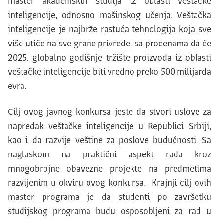
master akademskih studija iz oblasti veštačke
inteligencije, odnosno mašinskog učenja. Veštačka
inteligencije je najbrže rastuća tehnologija koja sve
više utiče na sve grane privrede, sa procenama da će
2025. globalno godišnje tržište proizvoda iz oblasti
veštačke inteligencije biti vredno preko 500 milijarda
evra.
Cilj ovog javnog konkursa jeste da stvori uslove za
napredak veštačke inteligencije u Republici Srbiji,
kao i da razvije veštine za poslove budućnosti. Sa
naglaskom na praktični aspekt rada kroz
mnogobrojne obavezne projekte na predmetima
razvijenim u okviru ovog konkursa. Krajnji cilj ovih
master programa je da studenti po završetku
studijskog programa budu osposobljeni za rad u