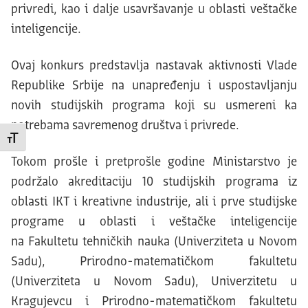
privredi, kao i dalje usavršavanje u oblasti veštačke
inteligencije.
Ovaj konkurs predstavlja nastavak aktivnosti Vlade
Republike Srbije na unapređenju i uspostavljanju
novih studijskih programa koji su usmereni ka
potrebama savremenog društva i privrede.
Promeni veličinu slova
Tokom prošle i pretprošle godine Ministarstvo je
podržalo akreditaciju 10 studijskih programa iz
oblasti IKT i kreativne industrije, ali i prve studijske
programe u oblasti i veštačke inteligencije
na Fakultetu tehničkih nauka (Univerziteta u Novom
Sadu), Prirodno-matematičkom fakultetu
(Univerziteta u Novom Sadu), Univerzitetu u
Kragujevcu i Prirodno-matematičkom fakultetu