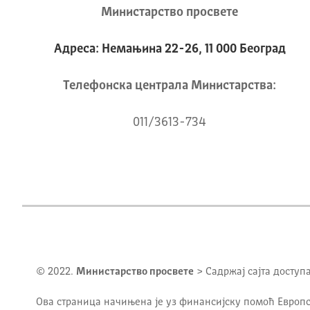
Министарство просвете
Адреса: Немањина 22-26, 11 000 Београд
Телeфонска централа Mинистарства:
011/3613-734
© 2022.
Министарство просвете
> Садржај сајта доступ
Ова страница начињена је уз финансијску помоћ Европс