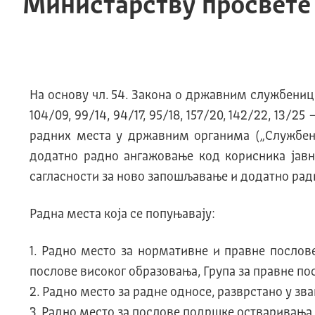
Министарству просвете
На основу чл. 54. Закона о државним службеницим
104/09, 99/14, 94/17, 95/18, 157/20, 142/22, 13/2
радних места у државним органима („Службени 
додатно радно ангажовање код корисника јавни
сагласности за ново запошљавање и додатно радно
Радна места која се попуњавају:
1. Радно место за нормативне и правне послов
послове високог образовања, Група за правне п
2. Радно место за радне односе, разврстано у зв
3. Радно место за послове подршке остваривања ј