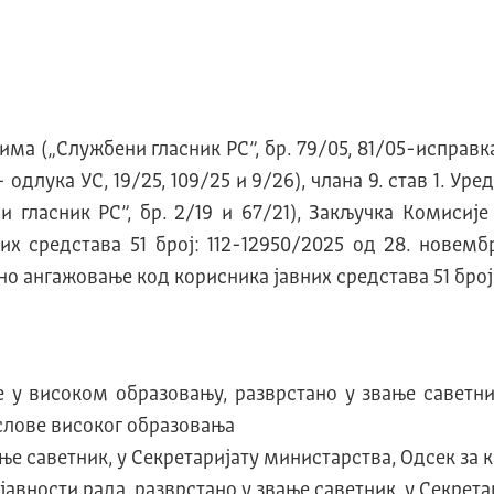
а („Службени гласник РС”, бр. 79/05, 81/05-исправка
5 – одлука УС, 19/25, 109/25 и 9/26), члана 9. став 1.
гласник РС”, бр. 2/19 и 67/21), Закључка Комисиј
х средстава 51 број: 112-12950/2025 од 28. новем
 ангажовање код корисника јавних средстава 51 број: 
е у високом образовању, разврстано у звање саветни
ослове високог образовања
ање саветник, у Секретаријату министарства, Одсек за
авности рада, разврстано у звање саветник, у Секрета