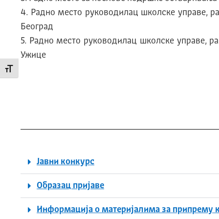
4. Радно место руководилац школске управе, р
Београд
5. Радно место руководилац школске управе, р
Ужице
Промени величину слова
Јавни конкурс
Образац пријаве
Информација о материјалима за припрему 