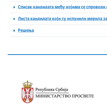
Списак кандидата међу којима се спроводи
Листа кандидата који су испунили мерила з
Решења