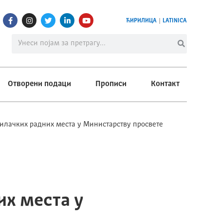
ЋИРИЛИЦА
|
LATINICA
Отворени подаци
Прописи
Контакт
илачких радних места у Министарству просвете
их места у