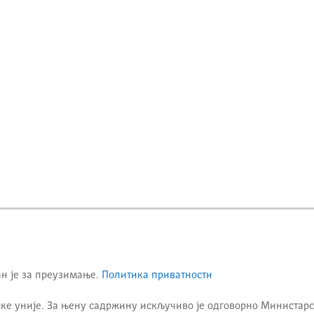
ан је за преузимање.
Политика приватности
ке уније. За њену садржину искључиво је одговорно
Министарс