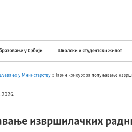
бразовање у Србији
Школски и студентски живот
шљавање у Министарству
»
Јавни конкурс за попуњавање изврш
.2026.
авање извршилачких радн