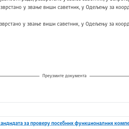
азврстано у звање виши саветник, у Одељењу за коор
азврстано у звање виши саветник, у Одељењу за коор
Преузмите документа
кандидата за проверу посебних функционалних компе