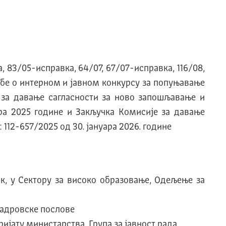
, 83/05-исправка, 64/07, 67/07-исправка, 116/08,
 Уредбе о интерном и јавном конкурсу за попуњавање
е за давање сагласности за ново запошљавање и
бра 2025 године и Закључка Комисије за давање
112-657/2025 од 30. јануара 2026. године
к, у Сектору за високо образовање, Одељење за
 кадровске послове
ријату министарства, Група за јавност рада