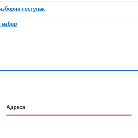
 изборни поступак
а избор
Адреса