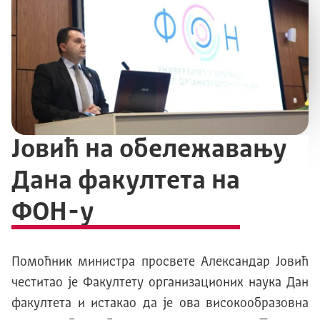
Јовић на обележавању
Дана факултета нa
ФОН-у
Помоћник министра просвете Александар Јовић
честитао је Факултету организационих наука Дан
факултета и истакао да је ова високообразовна