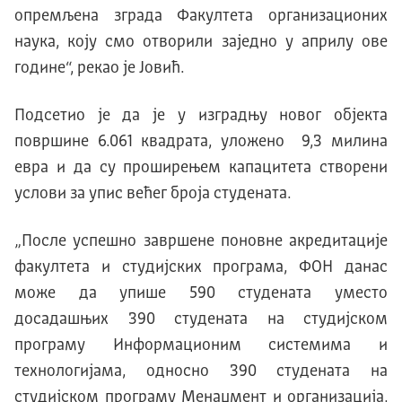
опремљена зграда Факултета организационих
наука, коју смо отворили заједно у априлу ове
године“, рекао је Јовић.
Подсетио је да је у изградњу новог објекта
површине 6.061 квадрата, уложено 9,3 милина
евра и да су проширењем капацитета створени
услови за упис већег броја студената.
„После успешно завршене поновне акредитације
факултета и студијских програма, ФОН данас
може да упише 590 студената уместо
досадашњих 390 студената на студијском
програму Информационим системима и
технологијама, односно 390 студената на
студијском програму Менаџмент и организација,