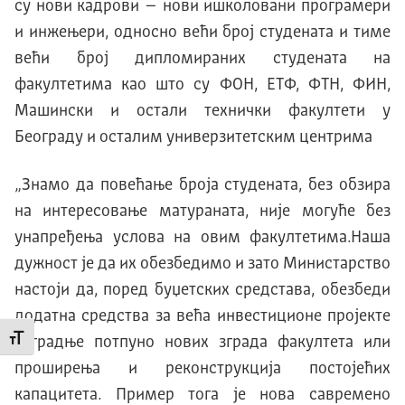
су нови кадрови – нови ишколовани програмери
и инжењери, односно већи број студената и тиме
већи број дипломираних студената на
факултетима као што су ФОН, ЕТФ, ФТН, ФИН,
Машински и остали технички факултети у
Београду и осталим универзитетским центрима
„Знамо да повећање броја студената, без обзира
на интересовање матураната, није могуће без
унапређења услова на овим факултетима.Наша
дужност је да их обезбедимо и зато Министарство
настоји да, поред буџетских средстава, обезбеди
додатна средства за већа инвестиционе пројекте
изградње потпуно нових зграда факултета или
Промени величину слова
проширења и реконструкција постојећих
капацитета. Пример тога је нова савремено