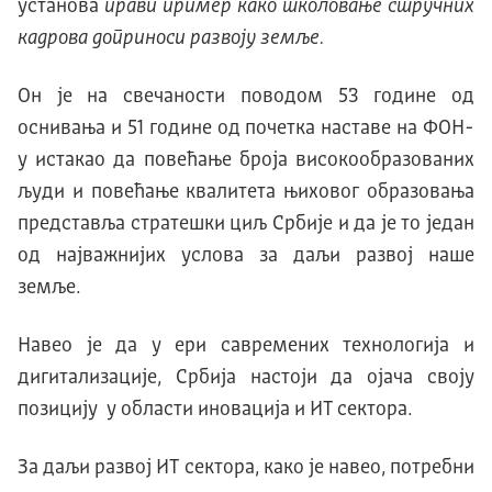
установа
прави пример како школовање стручних
кадрова доприноси развоју земље.
Он је на свечаности поводом 53 године од
оснивања и 51 године од почетка наставе на ФОН-
у истакао да повећање броја високообразованих
људи и повећање квалитета њиховог образовања
представља стратешки циљ Србије и да је то један
од најважнијих услова за даљи развој наше
земље.
Навео је да у ери савремених технологија и
дигитализације, Србија настоји да ојача своју
позицију у области иновација и ИТ сектора.
За даљи развој ИТ сектора, како је навео, потребни