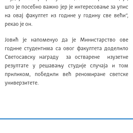
што је посебно важно јер је интересовање за упис
на овај факултет из године у годину све већи“,
рекао је он.
Јовић је напоменуо да је Министарство ове
године студентима са овог факултета доделило
Светосавску награду за остварене изузетне
резултате у решавању студије случаја и том
приликом, победили већ реномиране светске
универзитете.