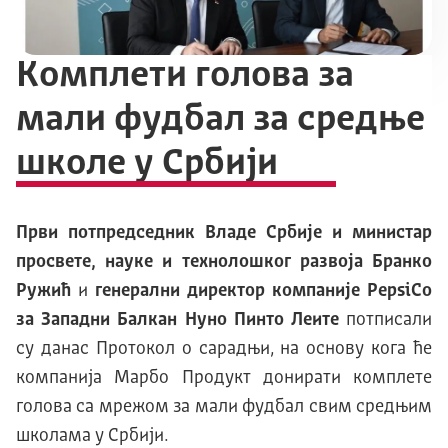
Kомплети голова за
мали фудбал за средње
школе у Србији
Први потпредседник Владе Србије и министар
просвете, науке и технолошког развоја Бранко
Ружић
и
генерални директор компаније PepsiCo
за Западни Балкан Нуно Пинто Леите
потписали
су данас Протокол о сарадњи, на основу кога ће
компанија Марбо Продукт донирати комплете
голова са мрежом за мали фудбал свим средњим
школама у Србији.