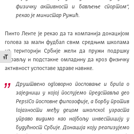
физичку активност и бављење спортом
“,
рекао је министар Ружић.
Пинто Леите је рекао да та компанија донацијом
голова за мали фудбал свим средњим школама
на територији Србије жели да пружи подршку
Промени величину слова
здрављу и подстакне омладину да кроз физичку
активност успоставе здраве навике.
Друштвено одговорно пословање и брига о
заједници у којој послујемо представља део
PepsiCo пословне филозофије, а борбу против
гојазности међу децом школског узраста
управо видимо као најбољу инвестицију у
будућност Србије. Донација коју реализујемо