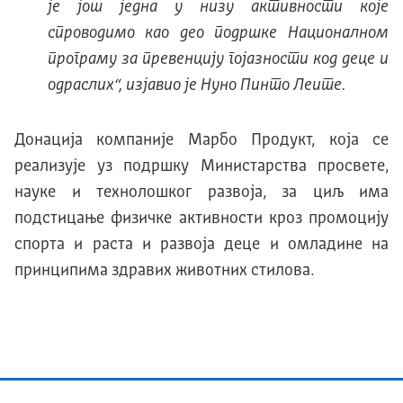
је још једна у низу активности које
спроводимо као део подршке Националном
програму за превенцију гојазности код деце и
одраслих
“, изјавио је Нуно Пинто Леите.
Донација компаније Марбо Продукт, која се
реализује уз подршку Министарства просвете,
науке и технолошког развоја, за циљ има
подстицање физичке активности кроз промоцију
спорта и раста и развоја деце и омладине на
принципима здравих животних стилова.