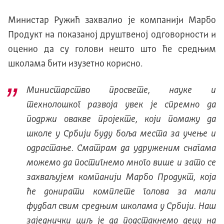
Министар Ружић захвалио је компанији Марбо
Продукт на показаној друштвеној одговорности и
оценио да су голови нешто што ће средњим
школама бити изузетно корисно.
Министарство просвете, науке и
технолошког развоја увек је спремно да
подржи овакве пројекте, који помажу да
школе у Србији буду боља места за учење и
одрастање. Сматрам да удруженим снагама
можемо да постигнемо много више и зато се
захваљујем компанији Марбо Продукт, која
ће донирати комплете голова за мали
фудбал свим средњим школама у Србији. Наш
заједнички циљ је да подстакнемо децу на