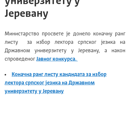
универзитету у
Јеревану
Министарство просвете је донело коначну ранг
листу за избор лектора српског језика на
Државном универзитету у Јеревану, а након
спроведеног
Јавног конкурса.
Kоначнa ранг листу кандидата за избор
лектора српског језика на Државном
универзитету у Јеревану