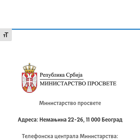
Промени величину слова
Министарство просвете
Адреса: Немањина 22-26, 11 000 Београд
Телeфонска централа Mинистарства: