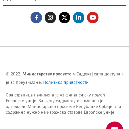
© 2022.
Министарство просвете
> Садржај сајта доступан
је за преузимање.
Политика приватности
Ова страница начињена је уз финансијску помоћ
Европске уније. За њену садржину искључиво је
одговорно
Министарство просвете Републике Србије
и та
садржина нужно не изражава ставове Европске уније.