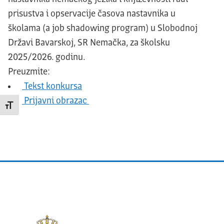
prisustva i opservacije časova nastavnika u
školama (a job shadowing program) u Slobodnoj
Državi Bavarskoj, SR Nemačka, za školsku
2025/2026. godinu.
Preuzmite:
Tekst konkursa
Prijavni obrazac
Promeni veličinu slova