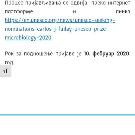
Процес пријављивања се одвија преко интернет
платформе и линка
https://en.unesco.org/news/unesco-seeking-
nominations-carlos-j-finlay-unesco-prize-
microbiology-2020
Рок за подношење пријаве је
10.
фебруар
20
20
.
год.
Промени величину слова