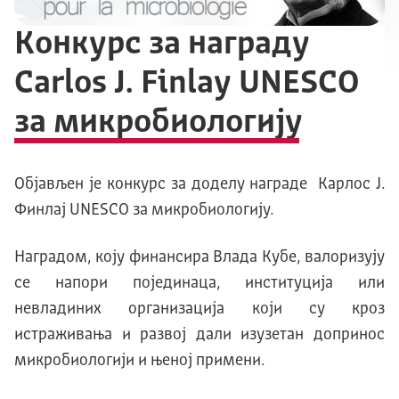
Kонкурс за награду
Carlos J. Finlay UNESCO
за микробиологију
Објављен је конкурс за доделу награде Карлос Ј.
Финлај UNESCO за микробиологију.
Наградом, коју финансира Влада Кубе, валоризују
се напори појединаца, институција или
невладиних организација који су кроз
истраживања и развој дали изузетан допринос
микробиологији и њеној примени.