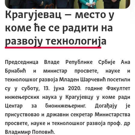
Крагујевац – место у
коме ће се радити на
развоју технологија
Председница Владе Републике Србије Ана
Брнабић и министар просвете, науке и
технолошког развоја Младен Шарчевић посетили
су у суботу, 13. јуна 2020. године Факултет
инжењерских наука у Крагујевцу у коме ради
Центар за биоинжењеринг. Догађају је
присуствовао и државни секретар Министарства
просвете, науке и технолошког развоја проф. др
Владимир Поповић.