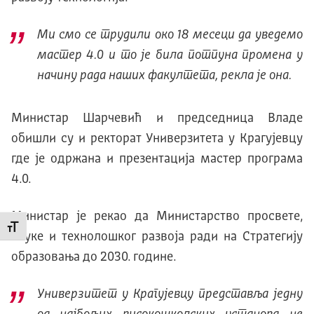
Ми смо се трудили око 18 месеци да уведемо
мастер 4.0 и то је била потпуна промена у
начину рада наших факултета, рекла је она.
Министар Шарчевић и председница Владе
обишли су и ректорат Универзитета у Крагујевцу
где је одржана и презентација мастер програма
4.0.
Министар је рекао да Министарство просвете,
Промени величину слова
науке и технолошког развоја ради на Стратегију
образовања до 2030. године.
Универзитет у Крагујевцу представља једну