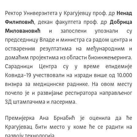
Ректор Универзитета у Крагујевцу проф. др
Ненад
Филиповић
, декан факултета проф. др
Добрица
Миловановић
и запослени упознали су
председницу Владе и министра са радом центра и
оствареним резултатима на међународним и
домаћим пројектима из области биоинжењеринга.
Сарадници Центра су у време епидемије
Ковида-19 учествовали на изради више од 10.000
визира за медицинске раднике. На овом месту
почело је и развијање респиратора направљеног
3Д штампачима и ласерима.
Премијерка Ана Брнабић је оценила да ће
Крагујевац бити место у коме ће се радити на
развоју технологија.