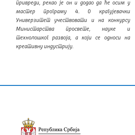
привреди, рекао је он и додао да ће осим у
мастер програму 4. 0 крагујевачки
Универзитет учествовати и на конкурсу
Министарства просвете, науке и
технолошког развоја, а који се односи на
креативну индустрију.