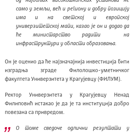
од најбољих високошколских установа не
само у земљи, већ и региону и добру позицију
има и на светској и европској
универзитетској мапи, казао је он и додао да
ће министарство радити на
инфраструктури у области образовања.
Он је оценио да ће најзначајнија инвестиција бити
изградња зграде Филолошко-уметничког
факултета Универзитета у Крагујевцу (ФИЛУМ).
Ректор Универзитета у Крагујевцу Ненад
Филиповић истакао је да је та институција добро
повезана са привредом.
О томе сведоче одлични резултати у