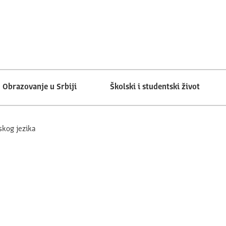
Obrazovanje u Srbiji
Školski i studentski život
skog jezika