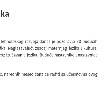
ika
i tehnološkog razvoja danas je pozdravio 30 budućih
ka. Naglašavajući značaj maternjeg jezika i kulture,
z izučavanje jezika. Buduće nastavnike i nastavnice
ć, narednih mesec dana će raditi sa učesnicima ovog