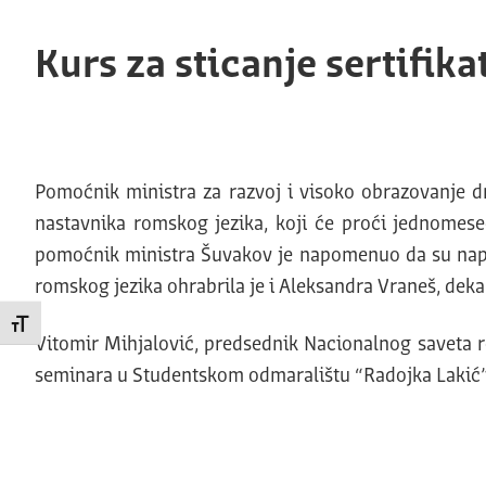
Kurs za sticanje sertifik
Pomoćnik ministra za razvoj i visoko obrazovanje d
nastavnika romskog jezika, koji će proći jednomeseč
pomoćnik ministra Šuvakov je napomenuo da su napor
romskog jezika ohrabrila je i Aleksandra Vraneš, deka
Promeni veličinu slova
Vitomir Mihjalović, predsednik Nacionalnog saveta 
seminara u Studentskom odmaralištu “Radojka Lakić” 