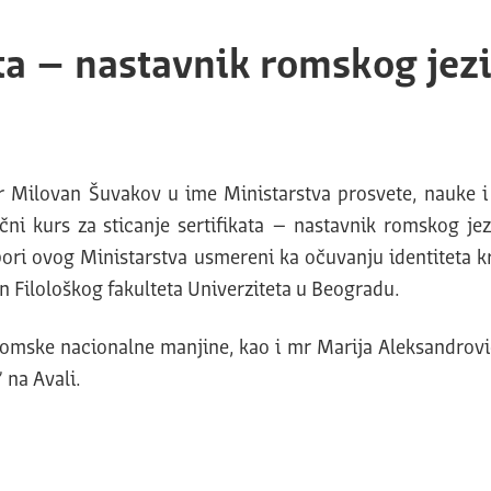
ata – nastavnik romskog jez
r Milovan Šuvakov u ime Ministarstva prosvete, nauke 
ni kurs za sticanje sertifikata – nastavnik romskog jezi
i ovog Ministarstva usmereni ka očuvanju identiteta kro
n Filološkog fakulteta Univerziteta u Beogradu.
romske nacionalne manjine, kao i mr Marija Aleksandrovi
na Avali.