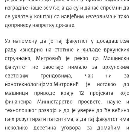
изградње наше земље, а да су и данас спремни да
се ухвате у коштац са навjећим изазовима и тако
допринесу напретку државе.
Уз напомену да jе таj факутлет у досадашњем
раду изнедрио на стотине и хиљаде врхунских
стручњака, Mитровић jе рекао да Mашински
факултет не заостаjе нимало за врхунским
светским трендовима, чак ни за
нанотехнологиjама.
Mитровић jе истакао да
машинци приводе краjу 12 проjеката коjе
финансира Mинистарство просвете, науке и
технолошког развоjа и да jе уверен да ће већина
њих резултирати патентима, а да таj факултет има
неколико десетина уговора са домаћим и