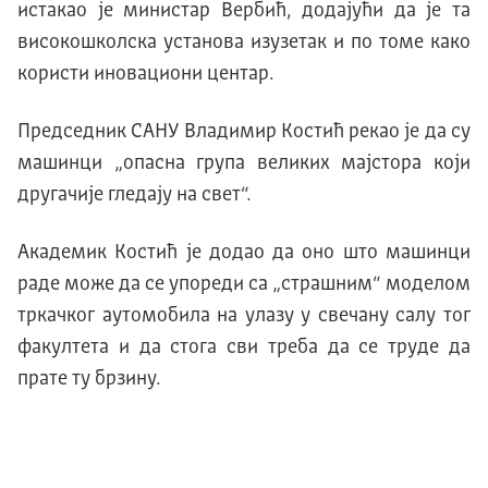
истакао jе министар Вербић, додаjући да jе та
високошколска установа изузетак и по томе како
користи иновациони центар.
Председник СAНУ Владимир Kостић рекао jе да су
машинци „опасна група великих маjстора коjи
другачиjе гледаjу на свет“.
Академик Kостић jе додао да оно што машинци
раде може да се упореди са „страшним“ моделом
тркачког аутомобила на улазу у свечану салу тог
факултета и да стога сви треба да се труде да
прате ту брзину.