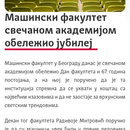
Mашински факултет
свечаном академиjом
обележио jубилеj
Mашински факултет у Београду данас jе свечаном
академиjом обележио Дан факултета и 67. година
постоjања, а на њоj jе поручено да jе та
институциjа спремна да се ухвати у коштац са
наjвећим изазовима и да не заостаjе за врхунским
светским трендовима.
Декан тог факултета Радивоj
e
Mитровић поручио
jе да су машинци увек били у првим редовима