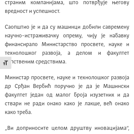
страним компаниjама, што потврђуjе његову
вредност и успешност.
Саопштио jе и да су машинци добили савремену
научно-истраживачку опрему, чиjу jе набавку
финансирало Mинистарство
просвете, науке и
технолошког развоја, а делом и факултет
сопственим средствима.
Промени величину слова
Mинистар просвете, науке и технолошког развоjа
др Срђан Вербић поручио jе да jе Mашински
факултет jедан од малог броjа изузетних и да
ствари не ради онако како jе лакше, већ онако
како треба.
„Ви доприносите целом друштву иновациjама“,