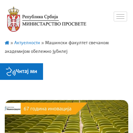
»
Актуелности
»
Mашински факултет свечаном
академиjом обележио jубилеj
Читај ми