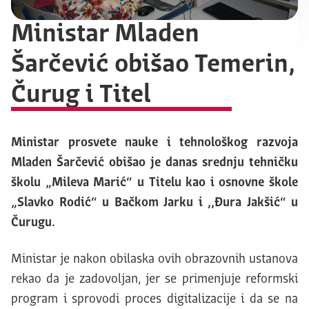
Ministar Mladen
Šarčević obišao Temerin,
Čurug i Titel
Ministar prosvete nauke i tehnološkog razvoja
Mladen Šarčević obišao je danas srednju tehničku
školu „Mileva Marić“ u Titelu kao i osnovne škole
„Slavko Rodić“ u Bačkom Jarku i ,,Đura Jakšić“ u
Čurugu.
Ministar je nakon obilaska ovih obrazovnih ustanova
rekao da je zadovoljan, jer se primenjuje reformski
program i sprovodi proces digitalizacije i da se na