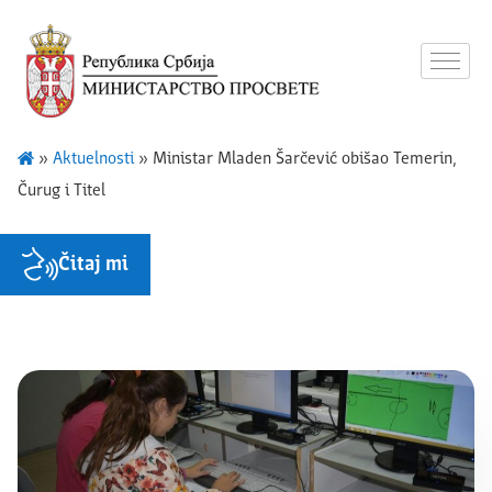
»
Aktuelnosti
»
Ministar Mladen Šarčević obišao Temerin,
Čurug i Titel
Čitaj mi