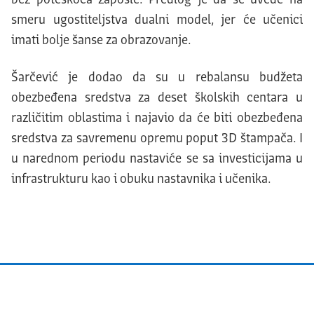
bez poteškoća zaposle. Predlog je da se uvede na
smeru ugostiteljstva dualni model, jer će učenici
imati bolje šanse za obrazovanje.
Šarčević je dodao da su u rebalansu budžeta
obezbeđena sredstva za deset školskih centara u
različitim oblastima i najavio da će biti obezbeđena
sredstva za savremenu opremu poput 3D štampača. I
u narednom periodu nastaviće se sa investicijama u
infrastrukturu kao i obuku nastavnika i učenika.