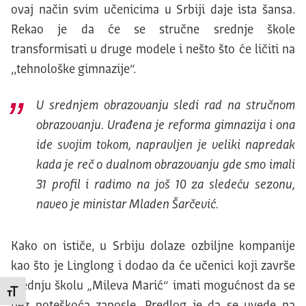
ovaj način svim učenicima u Srbiji daje ista šansa.
Rekao je da će se stručne srednje škole
transformisati u druge modele i nešto što će ličiti na
,,tehnološke gimnazije“.
U srednjem obrazovanju sledi rad na stručnom
obrazovanju. Urađena je reforma gimnazija i ona
ide svojim tokom, napravljen je veliki napredak
kada je reč o dualnom obrazovanju gde smo imali
31 profil i radimo na još 10 za sledeću sezonu,
naveo je ministar Mladen Šarčević.
Kako on ističe, u Srbiju dolaze ozbiljne kompanije
kao što je Linglong i dodao da će učenici koji završe
srednju školu „Mileva Marić“ imati mogućnost da se
Promeni veličinu slova