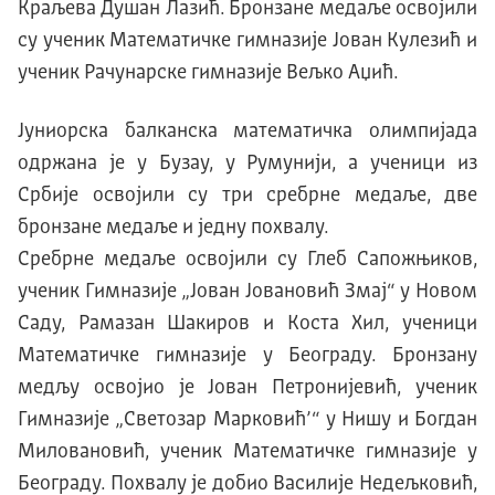
Kраљева Душан Лазић. Бронзане медаље освојили
су ученик Математичке гимназије Јован Kулезић и
ученик Рачунарске гимназије Вељко Аџић.
Јуниорска балканска математичка олимпијада
одржана је у Бузау, у Румунији, а ученици из
Србије освојили су три сребрне медаље, две
бронзане медаље и једну похвалу.
Сребрне медаље освојили су Глеб Сапожњиков,
ученик Гимназије „Јован Јовановић Змај“ у Новом
Саду, Рамазан Шакиров и Коста Хил, ученици
Математичке гимназије у Београду. Бронзану
медљу освојио је Јован Петронијевић, ученик
Гимназије „Светозар Марковић’“ у Нишу и Богдан
Миловановић, ученик Математичке гимназије у
Београду. Похвалу је добио Василије Недељковић,