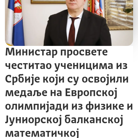
Министар просвете
честитао ученицима из
Србије који су освојили
медаље на Европској
олимпијади из физике и
Јуниорској балканској
математичкој