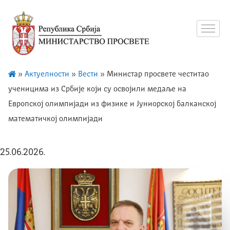
»
Актуелности
»
Вести
»
Министар просвете честитао
ученицима из Србије који су освојили медаље на
Европској олимпијади из физике и Јуниорској балканској
математичкој олимпијади
25.06.2026.