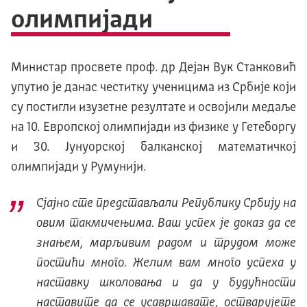
олимпијади
Министар просвете проф. др Дејан Вук Станковић
упутио је данас честитку ученицима из Србије који
су постигли изузетне резултате и освојили медаље
на 10. Европској олимпијади из физике у Гетеборгу
и 30. Јунуорској балканској математичкој
олимпијади у Румунији.
Сјајно сте представљали Републику Србију на
овим такмичењима. Ваш успех је доказ да се
знањем, марљивим радом и трудом може
постићи много. Желим вам много успеха у
наставку школовања и да у будућности
наставите да се усавршавате, остварујете