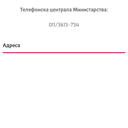
Телeфонска централа Mинистарства:
011/3613-734
Адреса