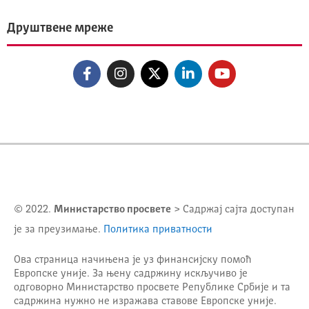
Друштвене мреже
© 2022.
Министарство просвете
> Садржај сајта доступан
је за преузимање.
Политика приватности
Ова страница начињена је уз финансијску помоћ
Европске уније. За њену садржину искључиво је
одговорно
Министарство просвете Републике Србије
и та
садржина нужно не изражава ставове Европске уније.