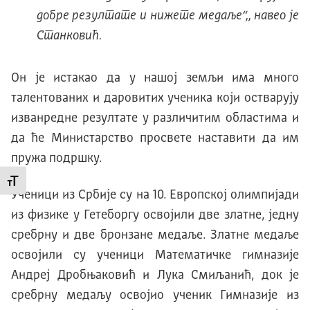
добре резултате и нижете медаље“,, навео је
Станковић.
Он је истакао да у нашој земљи има много
талентованих и даровитих ученика који остварују
изванредне резултате у различитим областима и
да ће Министарство просвете наставити да им
пружа подршку.
Промени величину слова
Ученици из Србије су на 10. Европској олимпијади
из физике у Гетеборгу освојили две златне, једну
сребрну и две бронзане медаље. Златне медаље
освојили су ученици Математичке гимназије
Андреј Дробњаковић и Лука Смиљанић, док је
сребрну медаљу освојио ученик Гимназије из