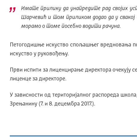
Имате прилику да унапредите рад својих уста
Шарчевић и том приликом додао да у свакој
морамо о томе посебно водити рачуна.
Петогодишње искуство спољашњег вредновања пока
искуство у руковођењу.
Први испити за лиценцирање директора очекују се
лиценце за директоре.
У зависности од територијалног распореда школа, о
Зрењанину (7. и 8. децембра 2017.).