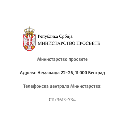
Министарство просвете
Адреса: Немањина 22-26, 11 000 Београд
Телeфонска централа Mинистарства:
011/3613-734