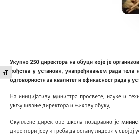
Укупно 250 директора на обуци које је организ
вођства у установи, унапређивањем рада тела
Промени величину слова
одговорности за квалитет и ефикасност рада у ус
На иницијативу министра просвете, науке и тех
укључивање директора и њихову обуку,
Окупљене директоре школа поздравио је
минис
директори јесу и треба да остану лидери у својој 