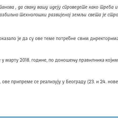
нова , да сваку вашу идеју спроведете како треба и
 озбиљно технолошки развијеној земљи света је стро
зало је да су ове теме потребне свим директорима 
 у марту 2018. године, по доношењу правилника којим 
ве припреме се реализују у Београду (23. и 24. новемб