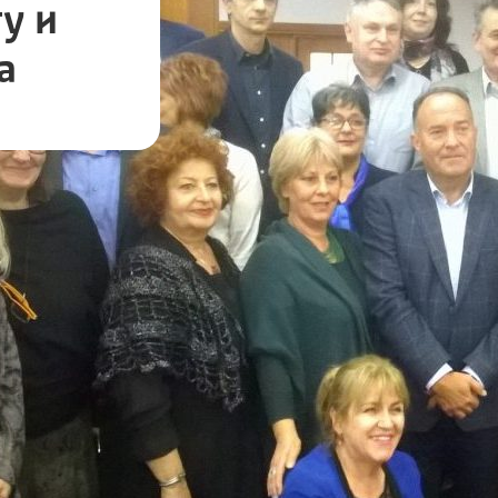
у и
а