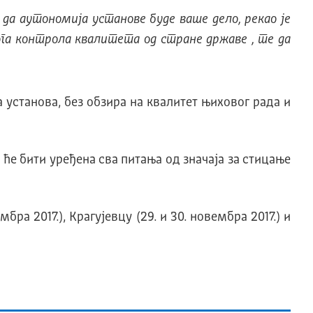
 да аутономија установе буде ваше дело, рекао је
га контрола квалитета од стране државе , те да
установа, без обзира на квалитет њиховог рада и
ће бити уређена сва питања од значаја за стицање
ра 2017.), Крагујевцу (29. и 30. новембра 2017.) и