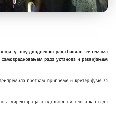
азвоја у току дводневног рада бaвило се темама
, самовредновањем рада установа и развијањем
е припремила програм припреме и критеријуме за
лога директора јако одговорна и тешка као и да