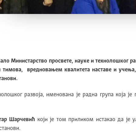
овало Министарство просвете, науке и технолошког р
 и тимова, вредновањем квалитета наставе и учења
танови.
нолошког развоја, именована је радна група која ј
тар Шарчевић
који је том приликом истакао да је у
установи.