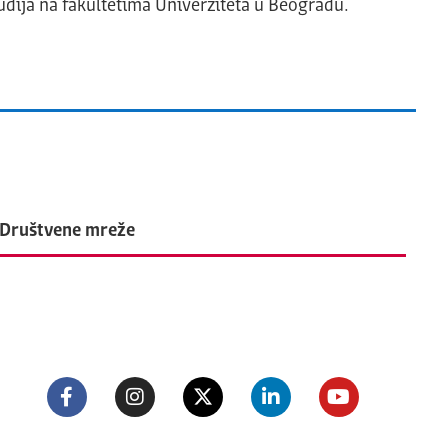
udija na fakultetima Univerziteta u Beogradu.
Društvene mreže