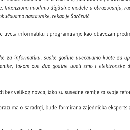
ske. Intenzivno uvodimo digitalne modele u obrazovanju, 
 obučavamo nastavnike, rekao je Šarčević.
ne uvela informatiku i programiranje kao obavezan predm
e za informatiku, svake godine uvećavamo kvote za upi
enike, tokom ove dve godine uveli smo i elektronske d
 bez velikog novca, iako su susedne zemlje za svoje refor
porazuma o saradnji, bude formirana zajednička eksperts