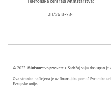
Telefonska centrala Ministarstva:
011/3613-734
© 2022.
Ministarstvo prosvete
> Sadržaj sajta dostupan je
Ova stranica načinjena je uz finansijsku pomoć Evropske uni
Evropske unije.