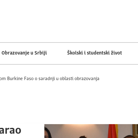
Obrazovanje u Srbiji
Školski i studentski život
m Burkine Faso o saradnji u oblasti obrazovanja
arao