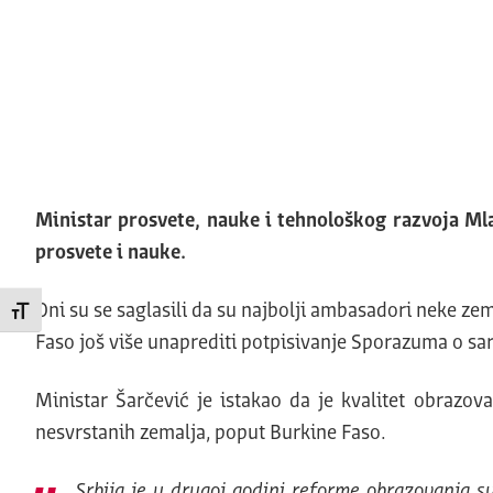
Ministar prosvete, nauke i tehnološkog razvoja Ml
prosvete i nauke.
Oni su se saglasili da su najbolji ambasadori neke zeml
Promeni veličinu slova
Faso još više unaprediti potpisivanje Sporazuma o sar
Ministar Šarčević je istakao da je kvalitet obrazov
nesvrstanih zemalja, poput Burkine Faso.
Srbija je u drugoj godini reforme obrazovanja s