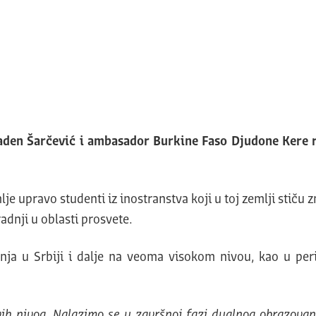
aden Šarčević i ambasador Burkine Faso Djudone Kere ra
je upravo studenti iz inostranstva koji u toj zemlji stiču 
adnji u oblasti prosvete.
anja u Srbiji i dalje na veoma visokom nivou, kao u pe
vih nivoa. Nalazimo se u završnoj fazi dualnog obrazovan