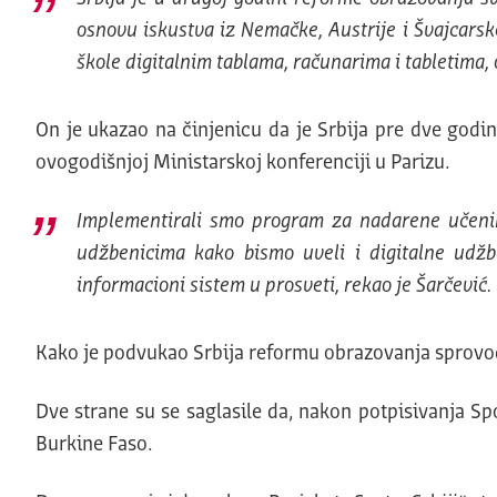
osnovu iskustva iz Nemačke, Austrije i Švajcar
škole digitalnim tablama, računarima i tabletima,
On je ukazao na činjenicu da je Srbija pre dve godi
ovogodišnjoj Ministarskoj konferenciji u Parizu.
Implementirali smo program za nadarene učenik
udžbenicima kako bismo uveli i digitalne udžb
informacioni sistem u prosveti, rekao je Šarčević.
Kako je podvukao Srbija reformu obrazovanja sprovodi
Dve strane su se saglasile da, nakon potpisivanja S
Burkine Faso.