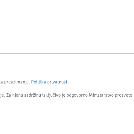
 za preuzimanje.
Politika privatnosti
je. Za njenu sadržinu isključivo je odgovorno
Ministarstvo prosvete 