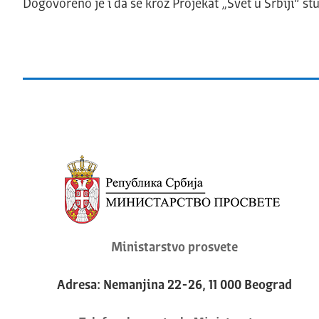
Dogovoreno je i da se kroz Projekat „Svet u Srbiji“ s
Ministarstvo prosvete
Adresa: Nemanjina 22-26, 11 000 Beograd