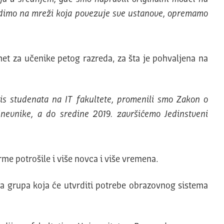
radimo na mreži koja povezuje sve ustanove, opremamo
et za učenike petog razreda, za šta je pohvaljena na
s studenata na IT fakultete, promenili smo Zakon o
nevnike, a do sredine 2019. završićemo Jedinstveni
me potrošile i više novca i više vremena.
ka grupa koja će utvrditi potrebe obrazovnog sistema