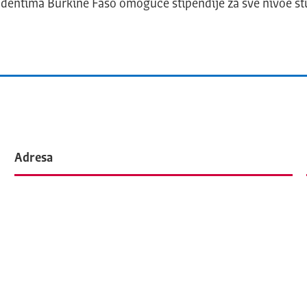
tudentima Burkine Faso omoguće stipendije za sve nivoe st
Adresa