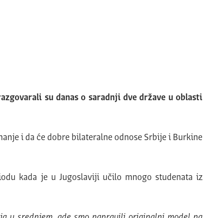
zgovarali su danas o saradnji dve države u oblasti
znanje i da će dobre bilateralne odnose Srbije i Burkine
riodu kada je u Jugoslaviji učilo mnogo studenata iz
ja u srednjem, gde smo napravili originalni model na