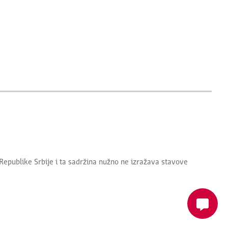
Republike Srbije
i ta sadržina nužno ne izražava stavove