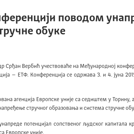
нференцији поводом унап
тручне обуке
 др Срђан Вербић учествоваће на Међународној конфе
ција – ЕТФ. Конференција се одржава 3. и 4. јуна 20
ована агенција Европске уније са седиштем у Торину
напређење стручног образовања и система стручне обу
унапреде потенцијал сопственог људског капитала к
а Европске уније.