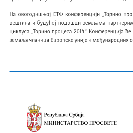
На овогодишњој ЕТФ конференцији „Торино про
вештина и будућој подршци земљама партнерима 
циклуса „Торино процеса 2014“. Конференција ће
земаља чланица Европске уније и међународних о