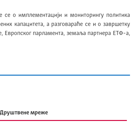
е се о имплементацији и мониторингу политика
них капацитета, а разговараће се и о завршетку
е, Европског парламента, земаља партнера ЕТФ-а,
Друштвене мреже