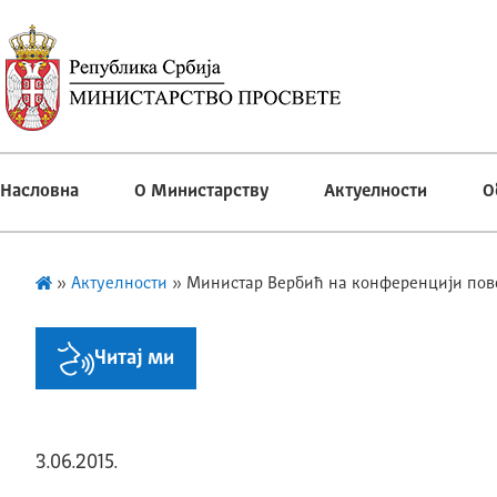
Насловна
О Министарству
Актуелности
О
»
Актуелности
»
Министар Вербић на конференцији пово
Читај ми
3.06.2015.