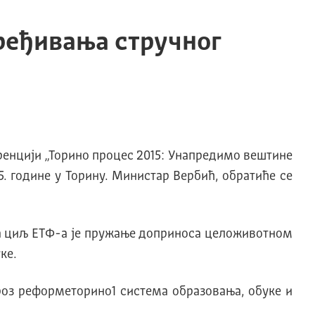
ређивања стручног
ренцији „Торино процес 2015: Унапредимо вештине
15. године у Торину. Министар Вербић, обратиће се
, а циљ ЕТФ-а је пружање доприноса целоживотном
ке.
роз реформеторино1 система образовања, обуке и