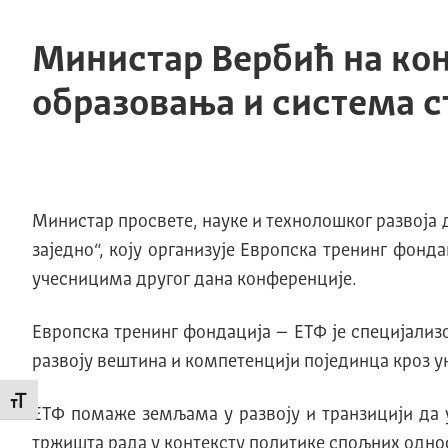
Министар Вербић на ко
образовања и система с
Министар просвете, науке и технолошког развоја
заједно“, коју организује Европска тренинг фонда
учесницима другог дана конференције.
Европска тренинг фондација – ЕТФ је специјализ
развоју вештина и компетенцији појединца кроз у
Промени величину слова
ЕТФ помаже земљама у развоју и транзицији да 
тржишта рада у контексту политике спољних однос