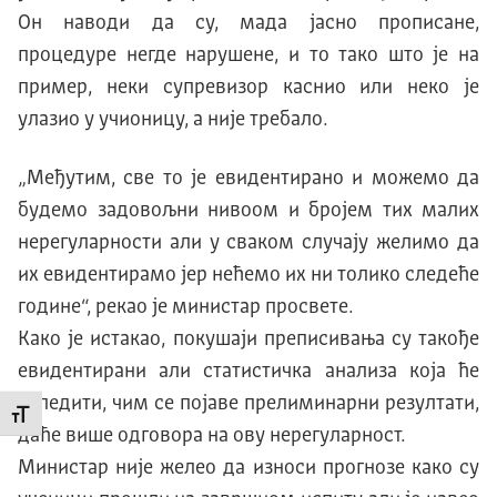
Он наводи да су, мада јасно прописане,
процедуре негде нарушене, и то тако што је на
пример, неки супревизор каснио или неко је
улазио у учионицу, а није требало.
„Међутим, све то је евидентирано и можемо да
будемо задовољни нивоом и бројем тих малих
нерегуларности али у сваком случају желимо да
их евидентирамо јер нећемо их ни толико следеће
године“, рекао је министар просвете.
Како је истакао, покушаји преписивања су такође
евидентирани али статистичка анализа која ће
уследити, чим се појаве прелиминарни резултати,
Промени величину слова
даће више одговора на ову нерегуларност.
Министар није желео да износи прогнозе како су