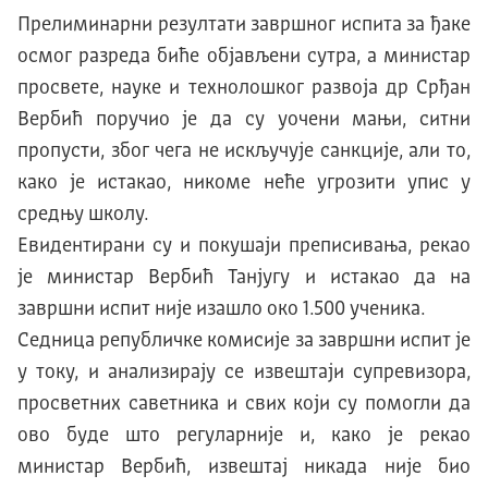
Прелиминарни резултати завршног испита за ђаке
осмог разреда биће објављени сутра, а министар
просвете, науке и технолошког развоја др Срђан
Вербић поручио је да су уочени мањи, ситни
пропусти, због чега не искључује санкције, али то,
како је истакао, никоме неће угрозити упис у
средњу школу.
Евидентирани су и покушаји преписивања, рекао
је министар Вербић Танјугу и истакао да на
завршни испит није изашло око 1.500 ученика.
Седница републичке комисије за завршни испит је
у току, и анализирају се извештаји супревизора,
просветних саветника и свих који су помогли да
ово буде што регуларније и, како је рекао
министар Вербић, извештај никада није био