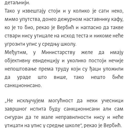
детаљнији.
Тако у извештају стоји и у колико је сати неко,
мимо упутства, донео дежурном наставнику кафу,
ко је то био, рекао је Вербић и нагласио да такве
ствари нису утицале на исход теста и никоме неће
угрозити упис у средњу школу.
Међутим, у Министарству желе да имају
објективну евиденцију и уколико постоји нечије
непоштовање према труду који су ђаци уложили
да ураде што више, тако нешто биће
санкционисано.
„Не искључујем могућност да неки учесници
завршног испита буду санкционисани али сам
сигуран да те мале неправилности нису и неће
утицати на упис у средње школе“, рекао је Вербић.