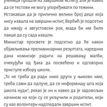
ученици прошли на завршном испиту али је навео
да се тестови не могу упоређивати по тежини.
Истакавши да је прилично велики број деце која
нису изашла на завршни испит, Вербић је подсетио
да имају и августовски рок, мада би им било
лакше да су сада изашли.
Министар просвете је подсетио да ће након
објављивања прелиминарних резултата, наредних
дана комисије радити на решавању жалби,
очекујући од ђака да посвећено и одговорно
приступе избору школе.
„То не треба да ради нико други у њихово име,
треба сами да одлуче, да се информишу шта која
школа нуди“, рекао је он и навео да је задовољан
начином на који су се укључили и родитељи, који
су као волонтери надгледали завршни испит.