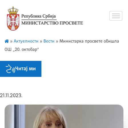
»
Актуелности
»
Вести
»
Министарка просвете обишла
ОШ „20. октобар“
Читај ми
21.11.2023.