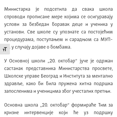
Министарка је подсетила да свака школа
спроводи прописане мере којима се осигуравају
услови за безбедан боравак деце и ученика у
установи. Све школе су упознате са постојећим
процедурама, поступањем и сарадњом са МУП-
ом у случају дојаве о бомбама.
Промени величину слова
У Основној школи „20. октобар“ јуче је одржан
састанак представника Министарства просвете,
Школске управе Београд и Института за ментално
здравље, како би била пружена хитна подршка
запосленима и ученицима због учесталих претњи.
Основна школа „20. октобар“ формираће Тим за
кризне интервенције који ће уз подршку