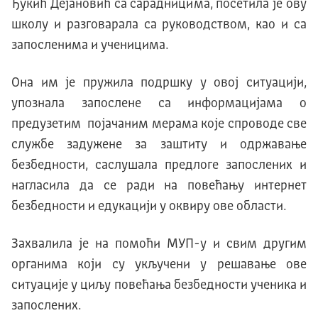
Ђукић Дејановић са сарадницима, посетила је ову
школу и разговарала са руководством, као и са
запосленима и ученицима.
Она им је пружила подршку у овој ситуацији,
упознала запослене са информацијама о
предузетим појачаним мерама које спроводе све
службе задужене за заштиту и одржавање
безбедности, саслушала предлоге запослених и
нагласила да се ради на повећању интернет
безбедности и едукацији у оквиру ове области.
Захвалила је на помоћи МУП-у и свим другим
органима који су укључени у решавање ове
ситуације у циљу повећања безбедности ученика и
запослених.