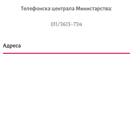
Телeфонска централа Mинистарства:
011/3613-734
Адреса