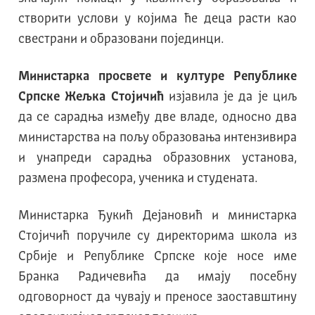
створити услови у којима ће деца расти као
свестрани и образовани појединци.
Министарка просвете и културе Републике
Српске Жељка Стојичић
изјавила је да je циљ
да се сарадња између две владе, односно два
министарства на пољу образовања интензивира
и унапреди сарадња образовних установа,
размена професора, ученика и студената.
Министарка Ђукић Дејановић и министарка
Стојичић поручиле су директорима школа из
Србије и Републике Српске које носе име
Бранка Радичевића да имају посебну
одговорност да чувају и преносе заоставштину