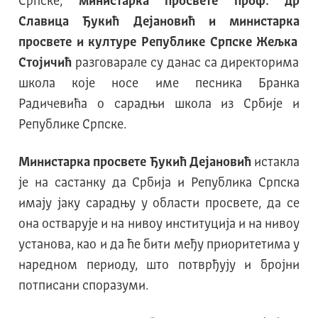
Српске,
министарка просвете проф. др
Славица Ђукић Дејановић
и
министарк
а
просвете и културе Републике Српске Жељк
а
Стојичић
разговарале су данас са директорима
школа које носе име песника Бранка
Радичевића о сарадњи школа из Србије и
Републике Српске.
Министарка просвете Ђукић Дејановић
истакла
је на састанку да Србија и Република Српска
имају јаку сарадњу у области просвете, да се
она остварује и на нивоу институција и на нивоу
установа, као и да ће бити међу приоритетима у
наредном периоду, што потврђују и бројни
потписани споразуми.