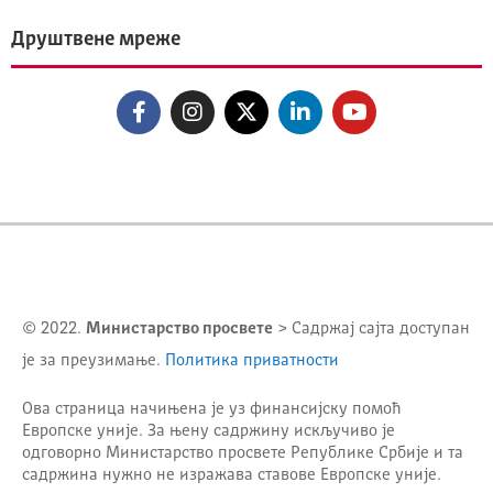
Друштвене мреже
© 2022.
Министарство просвете
> Садржај сајта доступан
је за преузимање.
Политика приватности
Ова страница начињена је уз финансијску помоћ
Европске уније. За њену садржину искључиво је
одговорно
Министарство просвете Републике Србије
и та
садржина нужно не изражава ставове Европске уније.