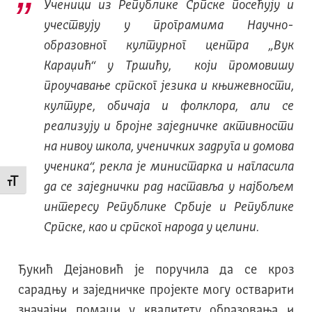
Ученици из Републике Српске посећују и
учествују у програмима Научно-
образовног културног центра „Вук
Караџић“ у Тршићу, који промовишу
проучавање српског језика и књижевности,
културе, обичаја и фолклора, али се
реализују и бројне заједничке активности
на нивоу школа, ученичких задруга и домова
ученика“, рекла је министарка и нагласила
Промени величину слова
да се заједнички рад наставља у најбољем
интересу Републике Србије и Републике
Српске, као и српског народа у целини.
Ђукић Дејановић је поручила да се кроз
сарадњу и заједничке пројекте могу остварити
значајни помаци у квалитету образовања и