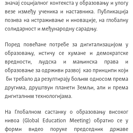
значај социјалног контекста у образовању и улогу
везе између ученика и наставника. Публикација
позива на истраживање и иновације, на глобалну
солидарност и међународну сарадњу.
Поред повећане потребе за дигитализацијом у
образовању, истичу се хумане и демократске
вредности, људска и мањинска права и
образовање за одрживи развој као принципи који
би требало да резултирају бољим односом према
другима, друштвуи планети Земљи, али и према
дигиталним технологијама.
На Глобалном састанку о образовању високог
нивоа (Global Education Meeting) обратио се у
форми видео поруке председник државе