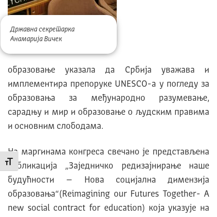
Државна секретарка
Анамарија Вичек
образовање указала да Србија уважава и
имплементира препоруке UNESCO-а у погледу за
образовања за међународно разумевање,
сарадњу и мир и образовање о људским правима
и основним слободама.
На маргинама конгреса свечано је представљена
Промени величину слова
публикација „Заједничко редизајнирање наше
будућности – Нова социјална димензија
образовања“(Reimagining our Futures Together- A
new social contract for education) која указује на