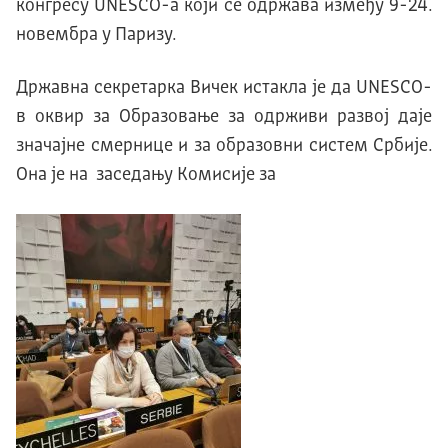
конгресу UNESCO-а који се одржава између 9-24.
новембра у Паризу.
Државна секретарка Вичек истакла је да UNESCO-
в оквир за Образовање за одрживи развој даје
значајне смернице и за образовни систем Србије.
Она је на заседању Комисије за